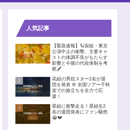
人気記事
【緊急速報】🪐宙組・東京
公演中止の衝撃。主要キャ
ストの体調不良がもたらす
影響と今後の代役体制を考
察🖋️
花組の男役スター2名が退
団を発表 🌸 全国ツアー千秋
楽での旅立ちを全力で応
援！
星組に衝撃走る！星組生2
名の退団発表にファン騒然
😭💔