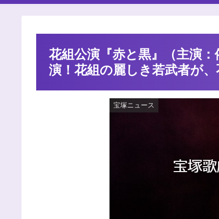
花組公演『赤と黒』（主演：
演！花組の麗しき若武者が、不
宝塚ニュース