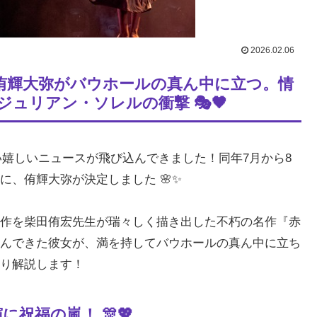
2026.02.06
・侑輝大弥がバウホールの真ん中に立つ。情
ュリアン・ソレルの衝撃 🎭🖤
ない嬉しいニュースが飛び込んできました！同年7月から8
、侑輝大弥が決定しました 🌸✨
作を柴田侑宏先生が瑞々しく描き出した不朽の名作『赤
んできた彼女が、満を持してバウホールの真ん中に立ち
り解説します！
祝福の嵐！ 🎊💖