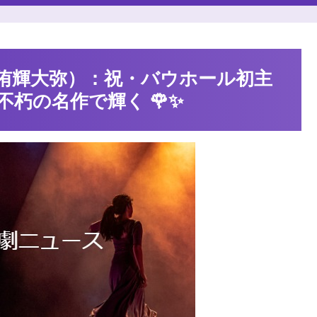
侑輝大弥）：祝・バウホール初主
朽の名作で輝く 🌹✨