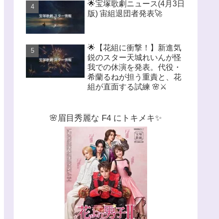
🌟宝塚歌劇ニュース(4月3日
版) 宙組退団者発表🚀
🌟【花組に衝撃！】新進気
鋭のスター天城れいんが怪
我での休演を発表。代役・
希蘭るねが担う重責と、花
組が直面する試練 🌸⚔️
🌸眉目秀麗な F4 にトキメキ✨