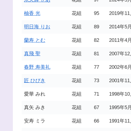
柚香 光
花組
95
2019年1
明日海 りお
花組
89
2014年5
蘭寿 とむ
花組
82
2011年4
真飛 聖
花組
81
2007年1
春野 寿美礼
花組
77
2002年6
匠 ひびき
花組
73
2001年1
愛華 みれ
花組
71
1998年1
真矢 みき
花組
67
1995年5
安寿 ミラ
花組
66
1991年1