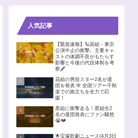
人気記事
【緊急速報】🪐宙組・東京
公演中止の衝撃。主要キャ
ストの体調不良がもたらす
影響と今後の代役体制を考
察🖋️
花組の男役スター2名が退
団を発表 🌸 全国ツアー千秋
楽での旅立ちを全力で応
援！
星組に衝撃走る！星組生2
名の退団発表にファン騒然
😭💔
🌟宝塚歌劇ニュース(4月3日