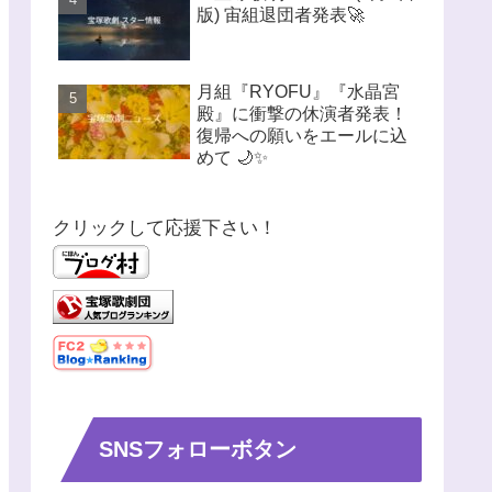
版) 宙組退団者発表🚀
月組『RYOFU』『水晶宮
殿』に衝撃の休演者発表！
復帰への願いをエールに込
めて 🌙✨
クリックして応援下さい！
SNSフォローボタン