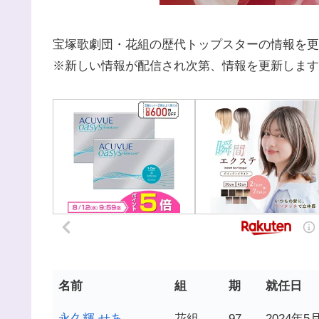
宝塚歌劇団・花組の歴代トップスターの情報を更
※新しい情報が配信され次第、情報を更新します
名前
組
期
就任日
永久輝 せあ
花組
97
2024年5