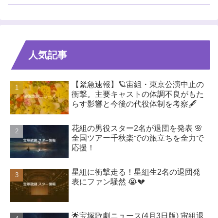
人気記事
【緊急速報】🪐宙組・東京公演中止の
衝撃。主要キャストの体調不良がもた
らす影響と今後の代役体制を考察🖋️
花組の男役スター2名が退団を発表 🌸
全国ツアー千秋楽での旅立ちを全力で
応援！
星組に衝撃走る！星組生2名の退団発
表にファン騒然 😭💔
🌟宝塚歌劇ニュース(4月3日版) 宙組退