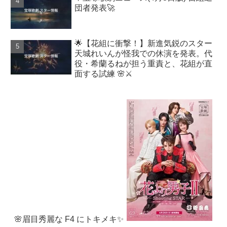
団者発表🚀
🌟【花組に衝撃！】新進気鋭のスター
天城れいんが怪我での休演を発表。代
役・希蘭るねが担う重責と、花組が直
面する試練 🌸⚔️
🌸眉目秀麗な F4 にトキメキ✨