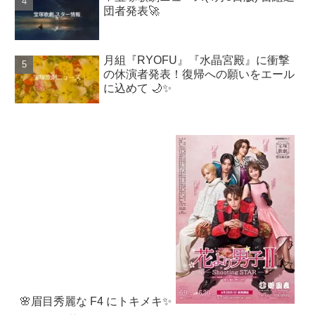
団者発表🚀
月組『RYOFU』『水晶宮殿』に衝撃
の休演者発表！復帰への願いをエール
に込めて 🌙✨
🌸眉目秀麗な F4 にトキメキ✨