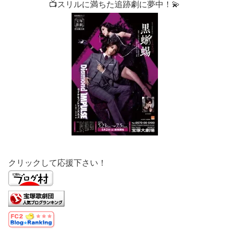
📺スリルに満ちた追跡劇に夢中！💫
クリックして応援下さい！