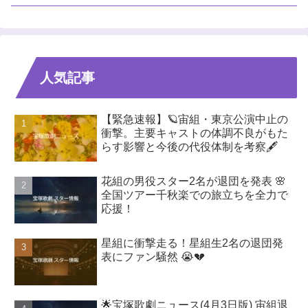
人気記事
【緊急速報】🪐宙組・東京公演中止の
衝撃。主要キャストの体調不良がもた
らす影響と今後の代役体制を考察🖋️
花組の男役スター2名が退団を発表 🌸
全国ツアー千秋楽での旅立ちを全力で
応援！
星組に衝撃走る！星組生2名の退団発
表にファン騒然 😭💔
🌟宝塚歌劇ニュース(4月3日版) 宙組退