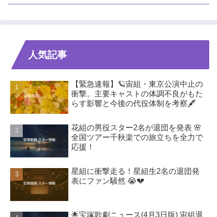
人気記事
【緊急速報】🪐宙組・東京公演中止の
衝撃。主要キャストの体調不良がもた
らす影響と今後の代役体制を考察🖋️
花組の男役スター2名が退団を発表 🌸
全国ツアー千秋楽での旅立ちを全力で
応援！
星組に衝撃走る！星組生2名の退団発
表にファン騒然 😭💔
🌟宝塚歌劇ニュース(4月3日版) 宙組退