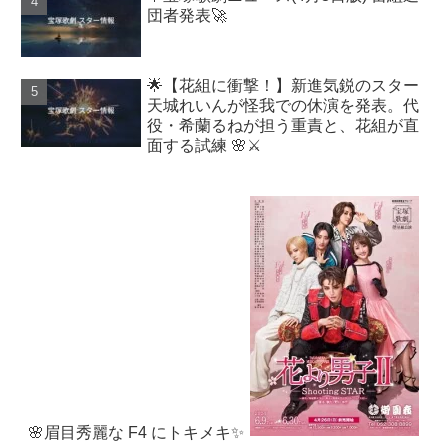
団者発表🚀
🌟【花組に衝撃！】新進気鋭のスター
天城れいんが怪我での休演を発表。代
役・希蘭るねが担う重責と、花組が直
面する試練 🌸⚔️
🌸眉目秀麗な F4 にトキメキ✨