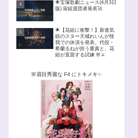
🌟宝塚歌劇ニュース(4月3日
版) 宙組退団者発表🚀
🌟【花組に衝撃！】新進気
鋭のスター天城れいんが怪
我での休演を発表。代役・
希蘭るねが担う重責と、花
組が直面する試練 🌸⚔️
🌸眉目秀麗な F4 にトキメキ✨