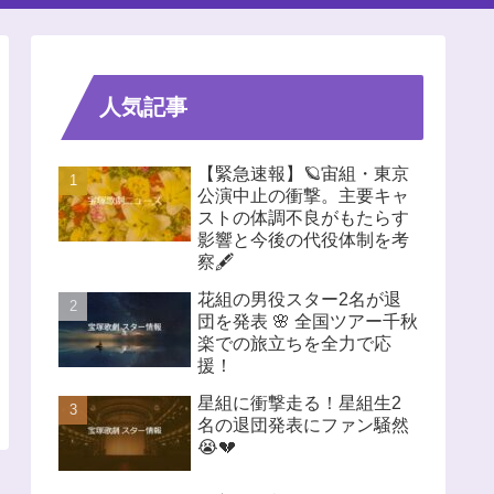
人気記事
【緊急速報】🪐宙組・東京
公演中止の衝撃。主要キャ
ストの体調不良がもたらす
影響と今後の代役体制を考
察🖋️
花組の男役スター2名が退
団を発表 🌸 全国ツアー千秋
楽での旅立ちを全力で応
援！
星組に衝撃走る！星組生2
名の退団発表にファン騒然
😭💔