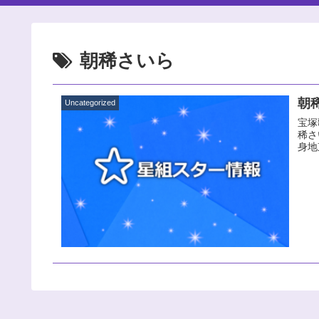
朝稀さいら
朝
Uncategorized
宝塚
稀さ
身地