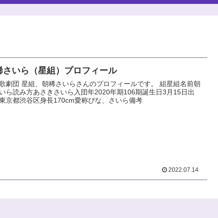
稀さいら（星組）プロフィール
歌劇団 星組、朝稀さいらさんのプロフィールです。 組星組名前朝
いら読み方あさきさいら入団年2020年期106期誕生日3月15日出
東京都渋谷区身長170cm愛称ぴな、さいら備考
2022.07.14