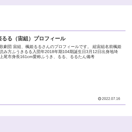
姫るる（宙組）プロフィール
歌劇団 宙組、楓姫るるさんのプロフィールです。 組宙組名前楓姫
読み方ふうきるる入団年2018年期104期誕生日3月12日出身地埼
上尾市身長161cm愛称ふうき、るる、るるたん備考
2022.07.16