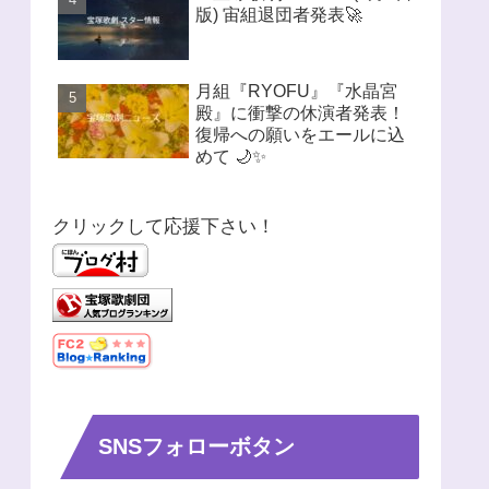
版) 宙組退団者発表🚀
月組『RYOFU』『水晶宮
殿』に衝撃の休演者発表！
復帰への願いをエールに込
めて 🌙✨
クリックして応援下さい！
SNSフォローボタン