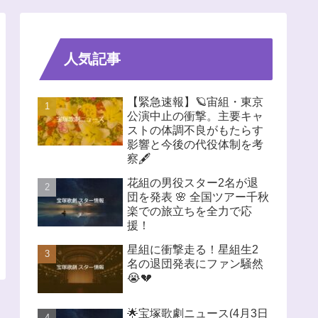
人気記事
【緊急速報】🪐宙組・東京
公演中止の衝撃。主要キャ
ストの体調不良がもたらす
影響と今後の代役体制を考
察🖋️
花組の男役スター2名が退
団を発表 🌸 全国ツアー千秋
楽での旅立ちを全力で応
援！
星組に衝撃走る！星組生2
名の退団発表にファン騒然
😭💔
🌟宝塚歌劇ニュース(4月3日