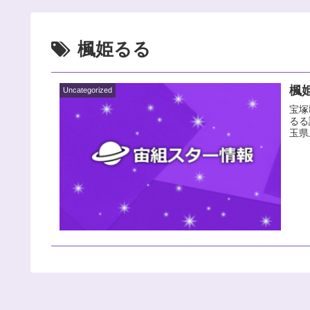
楓姫るる
楓
Uncategorized
宝塚
るる
玉県