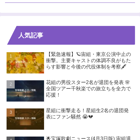
人気記事
【緊急速報】🪐宙組・東京公演中止の
衝撃。主要キャストの体調不良がもた
らす影響と今後の代役体制を考察🖋️
花組の男役スター2名が退団を発表 🌸
全国ツアー千秋楽での旅立ちを全力で
応援！
星組に衝撃走る！星組生2名の退団発
表にファン騒然 😭💔
🌟宝塚歌劇ニュース(4月3日版) 宙組退