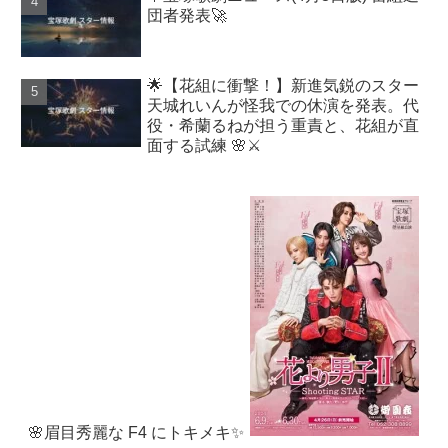
団者発表🚀
🌟【花組に衝撃！】新進気鋭のスター
天城れいんが怪我での休演を発表。代
役・希蘭るねが担う重責と、花組が直
面する試練 🌸⚔️
🌸眉目秀麗な F4 にトキメキ✨