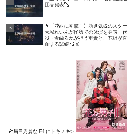
団者発表🚀
🌟【花組に衝撃！】新進気鋭のスター
天城れいんが怪我での休演を発表。代
役・希蘭るねが担う重責と、花組が直
面する試練 🌸⚔️
🌸眉目秀麗な F4 にトキメキ✨