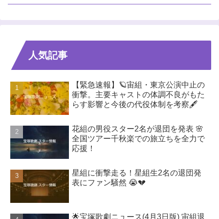
人気記事
【緊急速報】🪐宙組・東京公演中止の
衝撃。主要キャストの体調不良がもた
らす影響と今後の代役体制を考察🖋️
花組の男役スター2名が退団を発表 🌸
全国ツアー千秋楽での旅立ちを全力で
応援！
星組に衝撃走る！星組生2名の退団発
表にファン騒然 😭💔
🌟宝塚歌劇ニュース(4月3日版) 宙組退