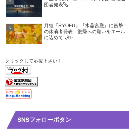
団者発表🚀
月組『RYOFU』『水晶宮殿』に衝撃
の休演者発表！復帰への願いをエール
に込めて 🌙✨
クリックして応援下さい！
SNSフォローボタン