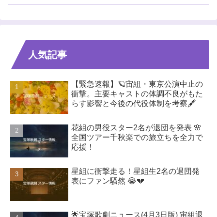
人気記事
【緊急速報】🪐宙組・東京公演中止の
衝撃。主要キャストの体調不良がもた
らす影響と今後の代役体制を考察🖋️
花組の男役スター2名が退団を発表 🌸
全国ツアー千秋楽での旅立ちを全力で
応援！
星組に衝撃走る！星組生2名の退団発
表にファン騒然 😭💔
🌟宝塚歌劇ニュース(4月3日版) 宙組退