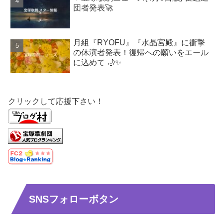
団者発表🚀
月組『RYOFU』『水晶宮殿』に衝撃
の休演者発表！復帰への願いをエール
に込めて 🌙✨
クリックして応援下さい！
SNSフォローボタン