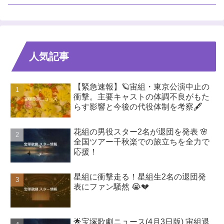
人気記事
【緊急速報】🪐宙組・東京公演中止の
衝撃。主要キャストの体調不良がもた
らす影響と今後の代役体制を考察🖋️
花組の男役スター2名が退団を発表 🌸
全国ツアー千秋楽での旅立ちを全力で
応援！
星組に衝撃走る！星組生2名の退団発
表にファン騒然 😭💔
🌟宝塚歌劇ニュース(4月3日版) 宙組退