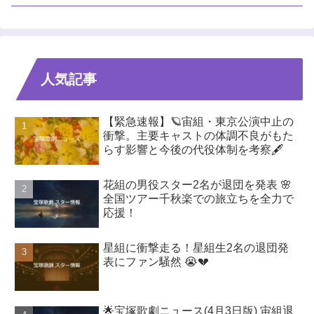
人気記事
【緊急速報】🪐宙組・東京公演中止の
衝撃。主要キャストの体調不良がもた
らす影響と今後の代役体制を考察🖋️
花組の男役スター2名が退団を発表 🌸
全国ツアー千秋楽での旅立ちを全力で
応援！
星組に衝撃走る！星組生2名の退団発
表にファン騒然 😭💔
🌟宝塚歌劇ニュース(4月3日版) 宙組退