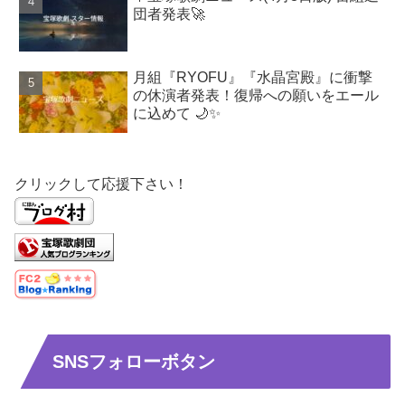
団者発表🚀
月組『RYOFU』『水晶宮殿』に衝撃
の休演者発表！復帰への願いをエール
に込めて 🌙✨
クリックして応援下さい！
SNSフォローボタン