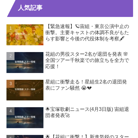
人気記事
【緊急速報】🪐宙組・東京公演中止の
衝撃。主要キャストの体調不良がもた
らす影響と今後の代役体制を考察🖋️
花組の男役スター2名が退団を発表 🌸
全国ツアー千秋楽での旅立ちを全力で
応援！
星組に衝撃走る！星組生2名の退団発
表にファン騒然 😭💔
🌟宝塚歌劇ニュース(4月3日版) 宙組退
団者発表🚀
🌟【花組に衝撃！】新進気鋭のスター