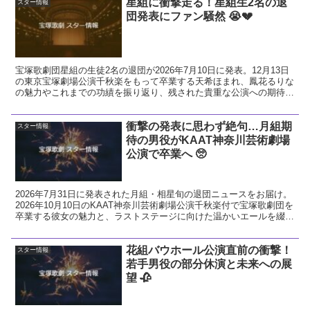
星組に衝撃走る！星組生2名の退
スター情報
団発表にファン騒然 😭💔
宝塚歌劇団星組の生徒2名の退団が2026年7月10日に発表。12月13日
の東京宝塚劇場公演千秋楽をもって卒業する天希ほまれ、鳳花るりな
の魅力やこれまでの功績を振り返り、残された貴重な公演への期待と
ファンとしての熱い想いを解説します。
衝撃の発表に思わず絶句…月組期
スター情報
待の男役がKAAT神奈川芸術劇場
公演で卒業へ 🥺
2026年7月31日に発表された月組・相星旬の退団ニュースをお届け。
2026年10月10日のKAAT神奈川芸術劇場公演千秋楽付で宝塚歌劇団を
卒業する彼女の魅力と、ラストステージに向けた温かいエールを綴り
ます。
花組バウホール公演直前の衝撃！
スター情報
若手男役の部分休演と未来への展
望 🥀