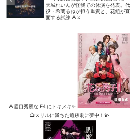
天城れいんが怪我での休演を発表。代
役・希蘭るねが担う重責と、花組が直
面する試練 🌸⚔️
🌸眉目秀麗な F4 にトキメキ✨
📺スリルに満ちた追跡劇に夢中！💫