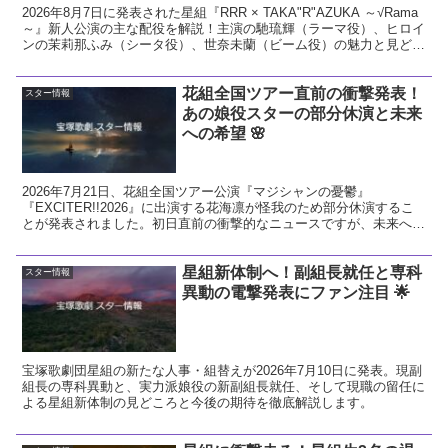
2026年8月7日に発表された星組『RRR × TAKA"R"AZUKA ～√Rama
～』新人公演の主な配役を解説！主演の馳琉輝（ラーマ役）、ヒロイ
ンの茉莉那ふみ（シータ役）、世奈未蘭（ビーム役）の魅力と見どこ
ろをお届けします。
花組全国ツアー直前の衝撃発表！
スター情報
あの娘役スターの部分休演と未来
への希望 🌸
2026年7月21日、花組全国ツアー公演『マジシャンの憂鬱』
『EXCITER!!2026』に出演する花海凛が怪我のため部分休演するこ
とが発表されました。初日直前の衝撃的なニュースですが、未来への
希望に繋がる前向きな視点で今回の発表を解説し、花組へのエールを
送ります。
星組新体制へ！副組長就任と専科
スター情報
異動の電撃発表にファン注目 🌟
宝塚歌劇団星組の新たな人事・組替えが2026年7月10日に発表。現副
組長の専科異動と、実力派娘役の新副組長就任、そして現職の留任に
よる星組新体制の見どころと今後の期待を徹底解説します。