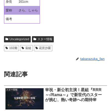
身長
161cm
愛称
さら、しゃら
備考
Uncategorized
スター情報
102期
宙組
花宮沙羅
takarazuka_fan
関連記事
🌸祝・新公初主演！星組『RRR
スター情報
～√Rama～』で新世代のスター
が挑む、熱い奇跡への期待🌸