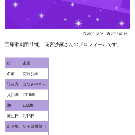
2022.12.08
2022.07.16
宝塚歌劇団 宙組、花宮沙羅さんのプロフィールです。
組
宙組
名前
花宮沙羅
読み方
はなみやさら
入団年
2016年
期
102期
誕生日
2月6日
出身地
埼玉県川越市