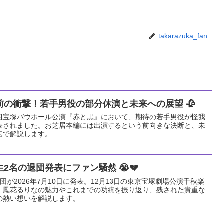
takarazuka_fan
の衝撃！若手男役の部分休演と未来への展望 🥀
る花組宝塚バウホール公演『赤と黒』において、期待の若手男役が怪我
表されました。お芝居本編には出演するという前向きな決断と、未
点で解説します。
2名の退団発表にファン騒然 😭💔
が2026年7月10日に発表。12月13日の東京宝塚劇場公演千秋楽
、鳳花るりなの魅力やこれまでの功績を振り返り、残された貴重な
の熱い想いを解説します。