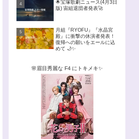
🌟宝塚歌劇ニュース(4月3日
版) 宙組退団者発表🚀
月組『RYOFU』『水晶宮
殿』に衝撃の休演者発表！
復帰への願いをエールに込
めて 🌙✨
🌸眉目秀麗な F4 にトキメキ✨