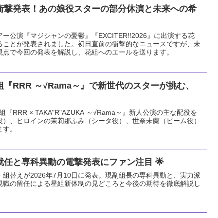
衝撃発表！あの娘役スターの部分休演と未来への希
アー公演『マジシャンの憂鬱』『EXCITER!!2026』に出演する花
ることが発表されました。初日直前の衝撃的なニュースですが、未
視点で今回の発表を解説し、花組へのエールを送ります。
組『RRR ～√Rama～』で新世代のスターが挑む、
『RRR × TAKA"R"AZUKA ～√Rama～』新人公演の主な配役を
役）、ヒロインの茉莉那ふみ（シータ役）、世奈未蘭（ビーム役）
ます。
任と専科異動の電撃発表にファン注目 🌟
組替えが2026年7月10日に発表。現副組長の専科異動と、実力派
現職の留任による星組新体制の見どころと今後の期待を徹底解説し