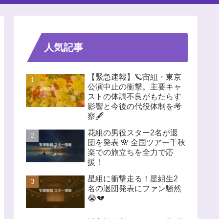
人気記事
【緊急速報】🪐宙組・東京
公演中止の衝撃。主要キャ
ストの体調不良がもたらす
影響と今後の代役体制を考
察🖋️
花組の男役スター2名が退
団を発表 🌸 全国ツアー千秋
楽での旅立ちを全力で応
援！
星組に衝撃走る！星組生2
名の退団発表にファン騒然
😭💔