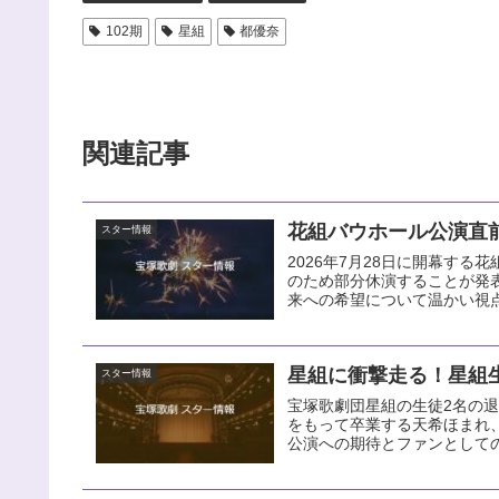
102期
星組
都優奈
関連記事
花組バウホール公演直前
スター情報
2026年7月28日に開幕す
のため部分休演することが発
来への希望について温かい視
星組に衝撃走る！星組生
スター情報
宝塚歌劇団星組の生徒2名の退団
をもって卒業する天希ほまれ
公演への期待とファンとして