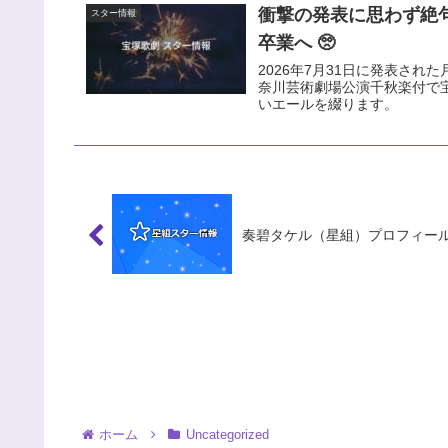
衝撃の発表に思わず絶
スター情報
卒業へ 🥺
2026年7月31日に発表された
奈川芸術劇場公演千秋楽付で
いエールを綴ります。
奏碧タケル（星組）プロフィー
ホーム
Uncategorized