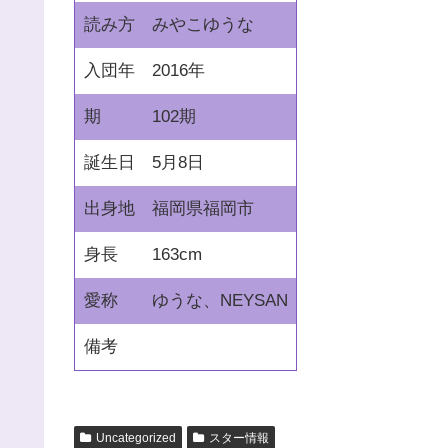
読み方
みやこゆうな
入団年
2016年
期
102期
誕生日
5月8日
出身地
福岡県福岡市
身長
163cm
愛称
ゆうな、NEYSAN
備考
Uncategorized
スター情報