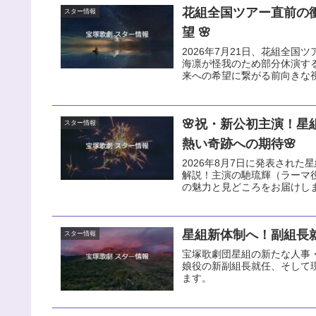
花組全国ツアー直前の
スター情報
望 🌸
2026年7月21日、花組全国ツ
海凛が怪我のため部分休演す
来への希望に繋がる前向きな
🌸祝・新公初主演！星
スター情報
熱い奇跡への期待🌸
2026年8月7日に発表された星組
解説！主演の馳琉輝（ラーマ
の魅力と見どころをお届けし
星組新体制へ！副組長就
スター情報
宝塚歌劇団星組の新たな人事・
娘役の新副組長就任、そして
ます。