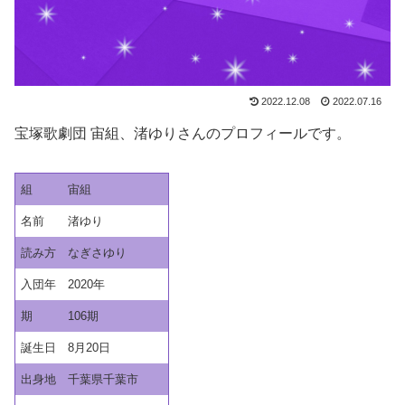
2022.12.08
2022.07.16
宝塚歌劇団 宙組、渚ゆりさんのプロフィールです。
組
宙組
名前
渚ゆり
読み方
なぎさゆり
入団年
2020年
期
106期
誕生日
8月20日
出身地
千葉県千葉市