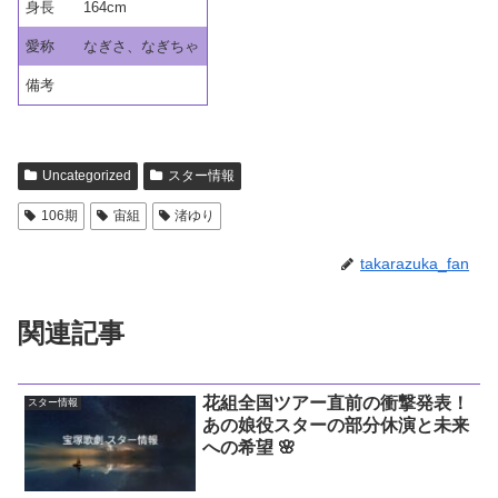
身長
164cm
愛称
なぎさ、なぎちゃ
備考
Uncategorized
スター情報
106期
宙組
渚ゆり
takarazuka_fan
関連記事
花組全国ツアー直前の衝撃発表！
スター情報
あの娘役スターの部分休演と未来
への希望 🌸