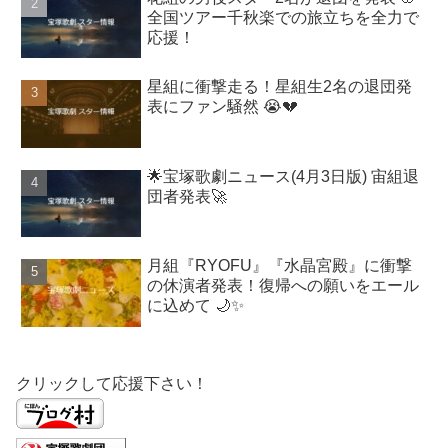
全国ツアー千秋楽での旅立ちを全力で
応援！
星組に衝撃走る！星組生2名の退団発
表にファン騒然 😭💔
🌟宝塚歌劇ニュース(4月3日版) 宙組退
団者発表🚀
月組『RYOFU』『水晶宮殿』に衝撃
の休演者発表！復帰への願いをエール
に込めて 🌙✨
クリックして応援下さい！