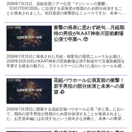
2026年7月21日、花組全国ツアー公演『マジシャンの憂鬱』
『EXCITER!!2026』に出演する花海凛が怪我のため部分休演するこ
とが発表されました。初日直前の衝撃的なニュースですが、未来への
希望に繋がる前向きな視点で今回の発表を解説し、花組へのエールを
送ります。
衝撃の発表に思わず絶句…月組期
スター情報
待の男役がKAAT神奈川芸術劇場
公演で卒業へ 🥺
2026年7月31日に発表された月組・相星旬の退団ニュースをお届け。
2026年10月10日のKAAT神奈川芸術劇場公演千秋楽付で宝塚歌劇団を
卒業する彼女の魅力と、ラストステージに向けた温かいエールを綴り
ます。
花組バウホール公演直前の衝撃！
スター情報
若手男役の部分休演と未来への展
望 🥀
2026年7月28日に開幕する花組宝塚バウホール公演『赤と黒』におい
て、期待の若手男役が怪我のため部分休演することが発表されまし
た。お芝居本編には出演するという前向きな決断と、未来への希望に
ついて温かい視点で解説します。