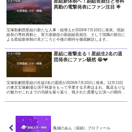
星組新体制へ！副組長就任と専科
スター情報
異動の電撃発表にファン注目 🌟
宝塚歌劇団星組の新たな人事・組替えが2026年7月10日に発表。現副
組長の専科異動と、実力派娘役の新副組長就任、そして現職の留任に
よる星組新体制の見どころと今後の期待を徹底解説します。
星組に衝撃走る！星組生2名の退
スター情報
団発表にファン騒然 😭💔
宝塚歌劇団星組の生徒2名の退団が2026年7月10日に発表。12月13日
の東京宝塚劇場公演千秋楽をもって卒業する天希ほまれ、鳳花るりな
の魅力やこれまでの功績を振り返り、残された貴重な公演への期待と
ファンとしての熱い想いを解説します。
鳳城のあん（宙組）プロフィール