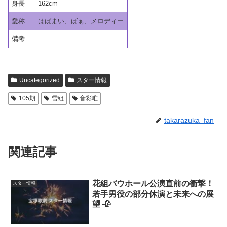
身長
162cm
愛称
はばまい、ばぁ、メロディー
備考
Uncategorized
スター情報
105期
雪組
音彩唯
takarazuka_fan
関連記事
花組バウホール公演直前の衝撃！
スター情報
若手男役の部分休演と未来への展
望 🥀