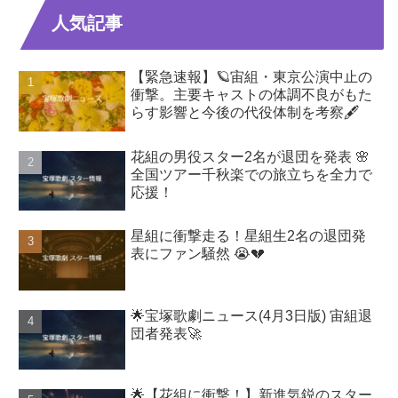
人気記事
【緊急速報】🪐宙組・東京公演中止の
衝撃。主要キャストの体調不良がもた
らす影響と今後の代役体制を考察🖋️
花組の男役スター2名が退団を発表 🌸
全国ツアー千秋楽での旅立ちを全力で
応援！
星組に衝撃走る！星組生2名の退団発
表にファン騒然 😭💔
🌟宝塚歌劇ニュース(4月3日版) 宙組退
団者発表🚀
🌟【花組に衝撃！】新進気鋭のスター