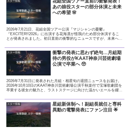
花組全国ツアー直前の衝撃発表！
スター情報
あの娘役スターの部分休演と未来
への希望 🌸
2026年7月21日、花組全国ツアー公演『マジシャンの憂鬱』
『EXCITER!!2026』に出演する花海凛が怪我のため部分休演するこ
とが発表されました。初日直前の衝撃的なニュースですが、未来への
希望に繋がる前向きな視点で今回の発表を解説し、花組へのエールを
送ります。
衝撃の発表に思わず絶句…月組期
スター情報
待の男役がKAAT神奈川芸術劇場
公演で卒業へ 🥺
2026年7月31日に発表された月組・相星旬の退団ニュースをお届け。
2026年10月10日のKAAT神奈川芸術劇場公演千秋楽付で宝塚歌劇団を
卒業する彼女の魅力と、ラストステージに向けた温かいエールを綴り
ます。
星組新体制へ！副組長就任と専科
スター情報
異動の電撃発表にファン注目 🌟