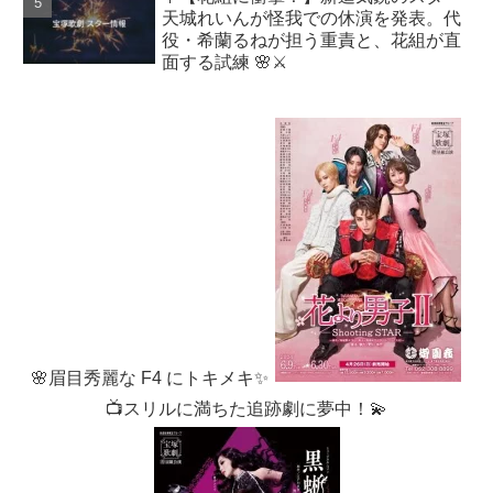
天城れいんが怪我での休演を発表。代
役・希蘭るねが担う重責と、花組が直
面する試練 🌸⚔️
🌸眉目秀麗な F4 にトキメキ✨
📺スリルに満ちた追跡劇に夢中！💫