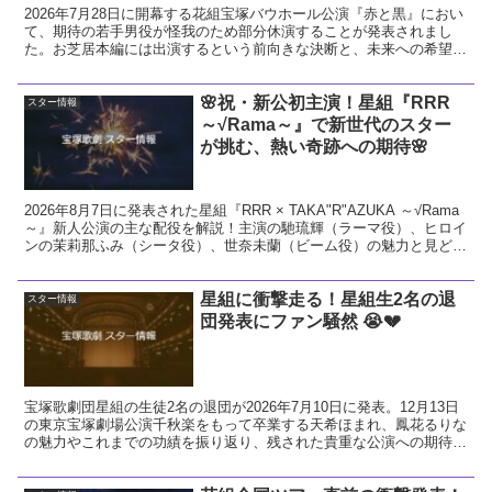
2026年7月28日に開幕する花組宝塚バウホール公演『赤と黒』におい
て、期待の若手男役が怪我のため部分休演することが発表されまし
た。お芝居本編には出演するという前向きな決断と、未来への希望に
ついて温かい視点で解説します。
🌸祝・新公初主演！星組『RRR
スター情報
～√Rama～』で新世代のスター
が挑む、熱い奇跡への期待🌸
2026年8月7日に発表された星組『RRR × TAKA"R"AZUKA ～√Rama
～』新人公演の主な配役を解説！主演の馳琉輝（ラーマ役）、ヒロイ
ンの茉莉那ふみ（シータ役）、世奈未蘭（ビーム役）の魅力と見どこ
ろをお届けします。
星組に衝撃走る！星組生2名の退
スター情報
団発表にファン騒然 😭💔
宝塚歌劇団星組の生徒2名の退団が2026年7月10日に発表。12月13日
の東京宝塚劇場公演千秋楽をもって卒業する天希ほまれ、鳳花るりな
の魅力やこれまでの功績を振り返り、残された貴重な公演への期待と
ファンとしての熱い想いを解説します。