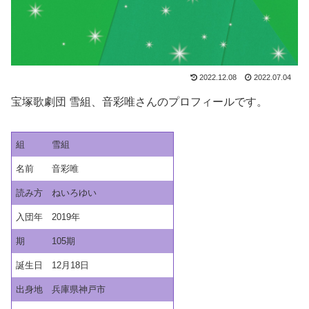
2022.12.08
2022.07.04
宝塚歌劇団 雪組、音彩唯さんのプロフィールです。
組
雪組
名前
音彩唯
読み方
ねいろゆい
入団年
2019年
期
105期
誕生日
12月18日
出身地
兵庫県神戸市