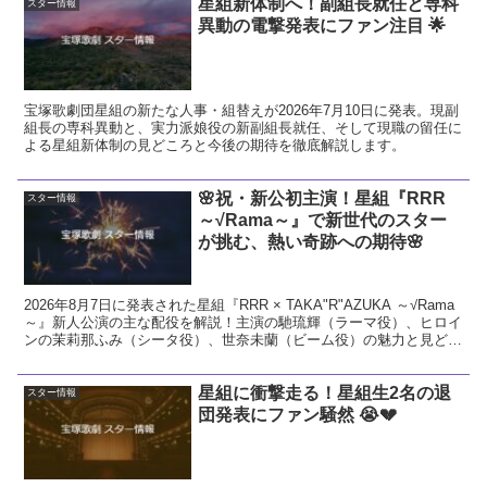
星組新体制へ！副組長就任と専科
スター情報
異動の電撃発表にファン注目 🌟
宝塚歌劇団星組の新たな人事・組替えが2026年7月10日に発表。現副
組長の専科異動と、実力派娘役の新副組長就任、そして現職の留任に
よる星組新体制の見どころと今後の期待を徹底解説します。
🌸祝・新公初主演！星組『RRR
スター情報
～√Rama～』で新世代のスター
が挑む、熱い奇跡への期待🌸
2026年8月7日に発表された星組『RRR × TAKA"R"AZUKA ～√Rama
～』新人公演の主な配役を解説！主演の馳琉輝（ラーマ役）、ヒロイ
ンの茉莉那ふみ（シータ役）、世奈未蘭（ビーム役）の魅力と見どこ
ろをお届けします。
星組に衝撃走る！星組生2名の退
スター情報
団発表にファン騒然 😭💔