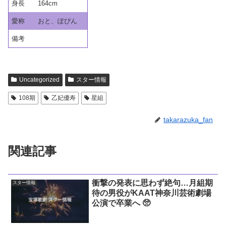
身長
164cm
愛称
おと、ぽぴん
備考
Uncategorized
スター情報
108期
乙妃優寿
星組
takarazuka_fan
関連記事
衝撃の発表に思わず絶句…月組期
スター情報
待の男役がKAAT神奈川芸術劇場
公演で卒業へ 🥺