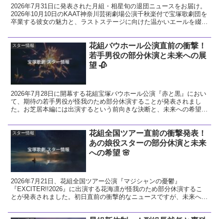
2026年7月31日に発表された月組・相星旬の退団ニュースをお届け。
2026年10月10日のKAAT神奈川芸術劇場公演千秋楽付で宝塚歌劇団を
卒業する彼女の魅力と、ラストステージに向けた温かいエールを綴り
ます。
花組バウホール公演直前の衝撃！
スター情報
若手男役の部分休演と未来への展
望 🥀
2026年7月28日に開幕する花組宝塚バウホール公演『赤と黒』におい
て、期待の若手男役が怪我のため部分休演することが発表されまし
た。お芝居本編には出演するという前向きな決断と、未来への希望に
ついて温かい視点で解説します。
花組全国ツアー直前の衝撃発表！
スター情報
あの娘役スターの部分休演と未来
への希望 🌸
2026年7月21日、花組全国ツアー公演『マジシャンの憂鬱』
『EXCITER!!2026』に出演する花海凛が怪我のため部分休演するこ
とが発表されました。初日直前の衝撃的なニュースですが、未来への
希望に繋がる前向きな視点で今回の発表を解説し、花組へのエールを
送ります。