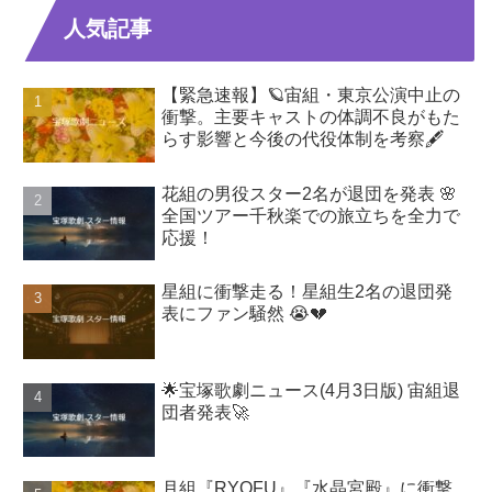
人気記事
【緊急速報】🪐宙組・東京公演中止の
衝撃。主要キャストの体調不良がもた
らす影響と今後の代役体制を考察🖋️
花組の男役スター2名が退団を発表 🌸
全国ツアー千秋楽での旅立ちを全力で
応援！
星組に衝撃走る！星組生2名の退団発
表にファン騒然 😭💔
🌟宝塚歌劇ニュース(4月3日版) 宙組退
団者発表🚀
月組『RYOFU』『水晶宮殿』に衝撃