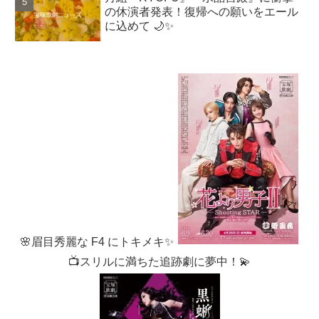
の休演者発表！復帰への願いをエール
に込めて 🌙✨
🌸眉目秀麗な F4 にトキメキ✨
📺スリルに満ちた追跡劇に夢中！💫