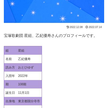
2022.12.08
2022.07.14
宝塚歌劇団 星組、乙妃優寿さんのプロフィールです。
組
星組
名前
乙妃優寿
読み方
おとひゆず
入団年
2022年
期
108期
誕生日
11月1日
出身地
東京都国分寺市