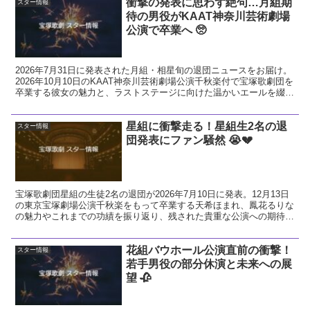
衝撃の発表に思わず絶句…月組期
スター情報
待の男役がKAAT神奈川芸術劇場
公演で卒業へ 🥺
2026年7月31日に発表された月組・相星旬の退団ニュースをお届け。
2026年10月10日のKAAT神奈川芸術劇場公演千秋楽付で宝塚歌劇団を
卒業する彼女の魅力と、ラストステージに向けた温かいエールを綴り
ます。
星組に衝撃走る！星組生2名の退
スター情報
団発表にファン騒然 😭💔
宝塚歌劇団星組の生徒2名の退団が2026年7月10日に発表。12月13日
の東京宝塚劇場公演千秋楽をもって卒業する天希ほまれ、鳳花るりな
の魅力やこれまでの功績を振り返り、残された貴重な公演への期待と
ファンとしての熱い想いを解説します。
花組バウホール公演直前の衝撃！
スター情報
若手男役の部分休演と未来への展
望 🥀