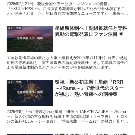
2026年7月21日、花組全国ツアー公演『マジシャンの憂鬱』
『EXCITER!!2026』に出演する花海凛が怪我のため部分休演するこ
とが発表されました。初日直前の衝撃的なニュースですが、未来への
希望に繋がる前向きな視点で今回の発表を解説し、花組へのエールを
送ります。
星組新体制へ！副組長就任と専科
スター情報
異動の電撃発表にファン注目 🌟
宝塚歌劇団星組の新たな人事・組替えが2026年7月10日に発表。現副
組長の専科異動と、実力派娘役の新副組長就任、そして現職の留任に
よる星組新体制の見どころと今後の期待を徹底解説します。
🌸祝・新公初主演！星組『RRR
スター情報
～√Rama～』で新世代のスター
が挑む、熱い奇跡への期待🌸
2026年8月7日に発表された星組『RRR × TAKA"R"AZUKA ～√Rama
～』新人公演の主な配役を解説！主演の馳琉輝（ラーマ役）、ヒロイ
ンの茉莉那ふみ（シータ役）、世奈未蘭（ビーム役）の魅力と見どこ
ろをお届けします。