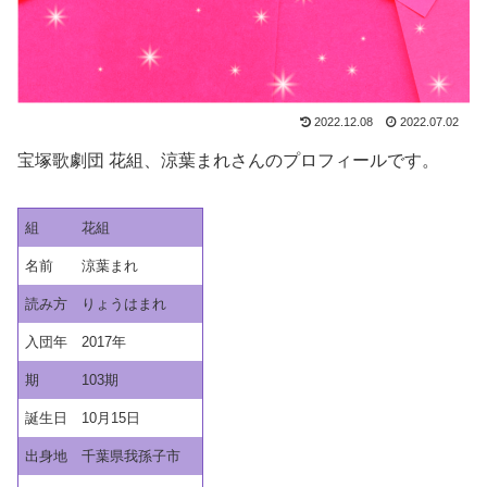
2022.12.08
2022.07.02
宝塚歌劇団 花組、涼葉まれさんのプロフィールです。
組
花組
名前
涼葉まれ
読み方
りょうはまれ
入団年
2017年
期
103期
誕生日
10月15日
出身地
千葉県我孫子市