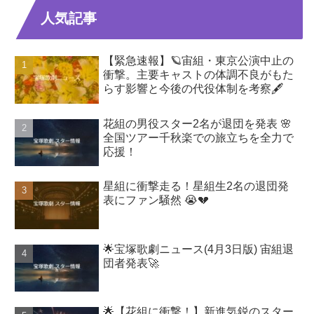
人気記事
【緊急速報】🪐宙組・東京公演中止の
衝撃。主要キャストの体調不良がもた
らす影響と今後の代役体制を考察🖋️
花組の男役スター2名が退団を発表 🌸
全国ツアー千秋楽での旅立ちを全力で
応援！
星組に衝撃走る！星組生2名の退団発
表にファン騒然 😭💔
🌟宝塚歌劇ニュース(4月3日版) 宙組退
団者発表🚀
🌟【花組に衝撃！】新進気鋭のスター