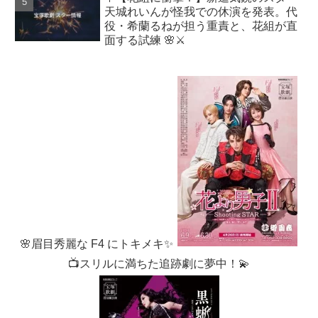
天城れいんが怪我での休演を発表。代
役・希蘭るねが担う重責と、花組が直
面する試練 🌸⚔️
🌸眉目秀麗な F4 にトキメキ✨
📺スリルに満ちた追跡劇に夢中！💫