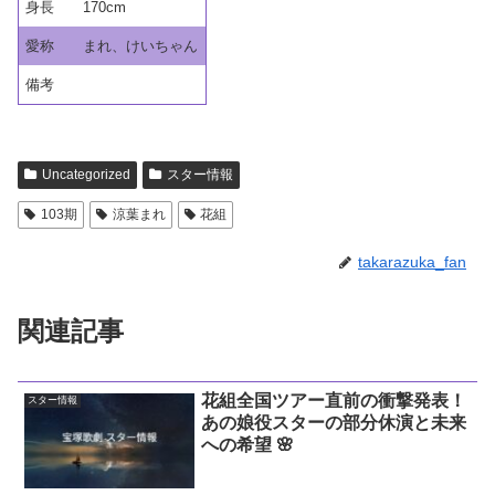
身長
170cm
愛称
まれ、けいちゃん
備考
Uncategorized
スター情報
103期
涼葉まれ
花組
takarazuka_fan
関連記事
花組全国ツアー直前の衝撃発表！
スター情報
あの娘役スターの部分休演と未来
への希望 🌸