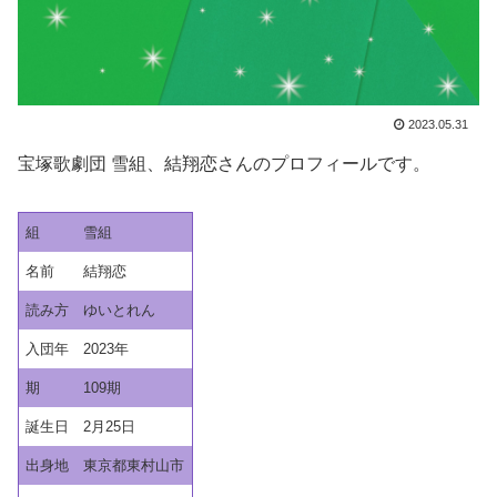
2023.05.31
宝塚歌劇団 雪組、結翔恋さんのプロフィールです。
組
雪組
名前
結翔恋
読み方
ゆいとれん
入団年
2023年
期
109期
誕生日
2月25日
出身地
東京都東村山市