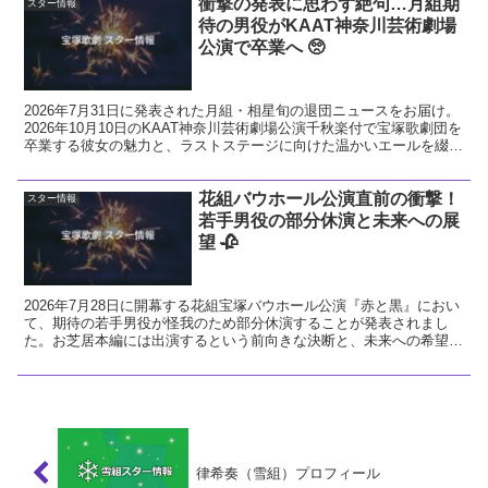
衝撃の発表に思わず絶句…月組期
スター情報
待の男役がKAAT神奈川芸術劇場
公演で卒業へ 🥺
2026年7月31日に発表された月組・相星旬の退団ニュースをお届け。
2026年10月10日のKAAT神奈川芸術劇場公演千秋楽付で宝塚歌劇団を
卒業する彼女の魅力と、ラストステージに向けた温かいエールを綴り
ます。
花組バウホール公演直前の衝撃！
スター情報
若手男役の部分休演と未来への展
望 🥀
2026年7月28日に開幕する花組宝塚バウホール公演『赤と黒』におい
て、期待の若手男役が怪我のため部分休演することが発表されまし
た。お芝居本編には出演するという前向きな決断と、未来への希望に
ついて温かい視点で解説します。
律希奏（雪組）プロフィール