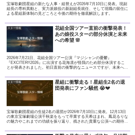
宝塚歌劇団星組の新たな人事・組替えが2026年7月10日に発表。現副
組長の専科異動と、実力派娘役の新副組長就任、そして現職の留任に
よる星組新体制の見どころと今後の期待を徹底解説します。
花組全国ツアー直前の衝撃発表！
スター情報
あの娘役スターの部分休演と未来
への希望 🌸
2026年7月21日、花組全国ツアー公演『マジシャンの憂鬱』
『EXCITER!!2026』に出演する花海凛が怪我のため部分休演するこ
とが発表されました。初日直前の衝撃的なニュースですが、未来への
希望に繋がる前向きな視点で今回の発表を解説し、花組へのエールを
送ります。
星組に衝撃走る！星組生2名の退
スター情報
団発表にファン騒然 😭💔
宝塚歌劇団星組の生徒2名の退団が2026年7月10日に発表。12月13日
の東京宝塚劇場公演千秋楽をもって卒業する天希ほまれ、鳳花るりな
の魅力やこれまでの功績を振り返り、残された貴重な公演への期待と
ファンとしての熱い想いを解説します。