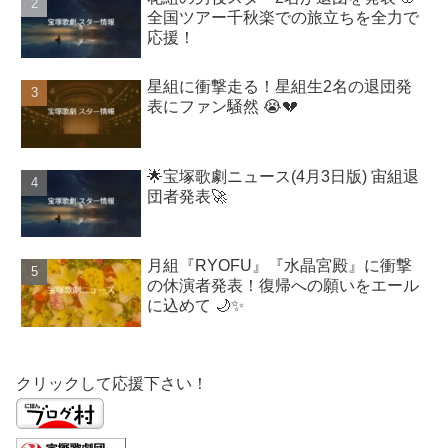
全国ツアー千秋楽での旅立ちを全力で
応援！
星組に衝撃走る！星組生2名の退団発
表にファン騒然 😭💔
🌟宝塚歌劇ニュース(4月3日版) 宙組退
団者発表🚀
月組『RYOFU』『水晶宮殿』に衝撃
の休演者発表！復帰への願いをエール
に込めて 🌙✨
クリックして応援下さい！