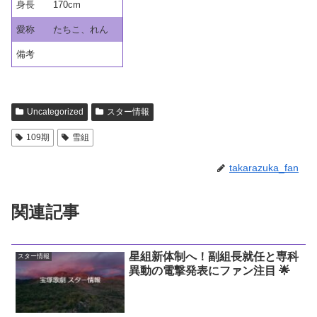
身長
170cm
愛称
たちこ、れん
備考
Uncategorized
スター情報
109期
雪組
takarazuka_fan
関連記事
星組新体制へ！副組長就任と専科
スター情報
異動の電撃発表にファン注目 🌟