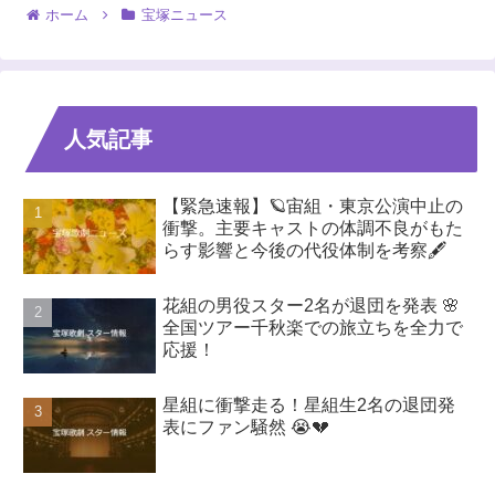
ホーム
宝塚ニュース
人気記事
【緊急速報】🪐宙組・東京公演中止の
衝撃。主要キャストの体調不良がもた
らす影響と今後の代役体制を考察🖋️
花組の男役スター2名が退団を発表 🌸
全国ツアー千秋楽での旅立ちを全力で
応援！
星組に衝撃走る！星組生2名の退団発
表にファン騒然 😭💔