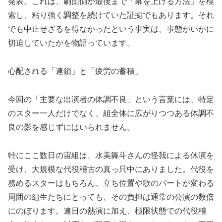
発表。これは、劇団側が最後まで「幕を上げる方法」を模
索し、粘り強く調整を続けていた証拠でもあります。それ
でも中止せざるを得なかったという事実は、事態がいかに
切迫していたかを物語っています。
心配される「連鎖」と「疲労の蓄積」
今回の「主要な出演者の体調不良」という言葉には、特定
のスター一人だけでなく、組全体に広がりつつある体調不
良の影を感じずにはいられません。
特にここ数日の宙組は、水美舞斗さんの怪我による休演を
受け、大規模な代役稽古の真っ只中にありました。代役を
務めるスターはもちろん、立ち位置や歌のパートが変わる
周囲の組生たちにとっても、その負担は通常の公演の数倍
にのぼります。連日の熱演に加え、極限状態での代役稽