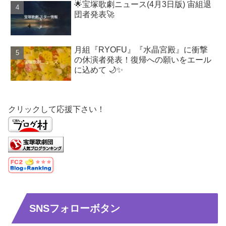
🌟宝塚歌劇ニュース(4月3日版) 宙組退
団者発表🚀
月組『RYOFU』『水晶宮殿』に衝撃
の休演者発表！復帰への願いをエール
に込めて 🌙✨
クリックして応援下さい！
SNSフォローボタン