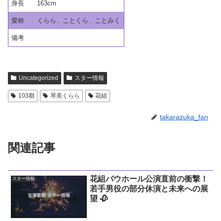
身長
163cm
愛称
くらら、ことくら、ことみく
備考
Uncategorized
スター情報
103期
琴美くらら
花組
takarazuka_fan
関連記事
花組バウホール公演直前の衝撃！
スター情報
若手男役の部分休演と未来への展
望 🥀