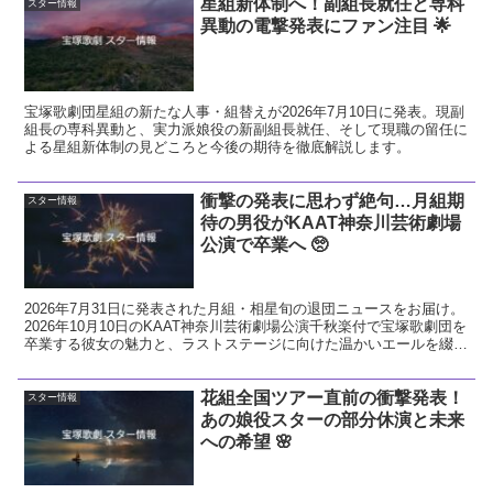
星組新体制へ！副組長就任と専科
スター情報
異動の電撃発表にファン注目 🌟
宝塚歌劇団星組の新たな人事・組替えが2026年7月10日に発表。現副
組長の専科異動と、実力派娘役の新副組長就任、そして現職の留任に
よる星組新体制の見どころと今後の期待を徹底解説します。
衝撃の発表に思わず絶句…月組期
スター情報
待の男役がKAAT神奈川芸術劇場
公演で卒業へ 🥺
2026年7月31日に発表された月組・相星旬の退団ニュースをお届け。
2026年10月10日のKAAT神奈川芸術劇場公演千秋楽付で宝塚歌劇団を
卒業する彼女の魅力と、ラストステージに向けた温かいエールを綴り
ます。
花組全国ツアー直前の衝撃発表！
スター情報
あの娘役スターの部分休演と未来
への希望 🌸