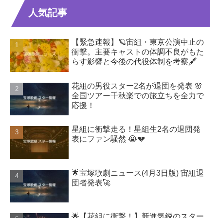
人気記事
【緊急速報】🪐宙組・東京公演中止の
衝撃。主要キャストの体調不良がもた
らす影響と今後の代役体制を考察🖋️
花組の男役スター2名が退団を発表 🌸
全国ツアー千秋楽での旅立ちを全力で
応援！
星組に衝撃走る！星組生2名の退団発
表にファン騒然 😭💔
🌟宝塚歌劇ニュース(4月3日版) 宙組退
団者発表🚀
🌟【花組に衝撃！】新進気鋭のスター