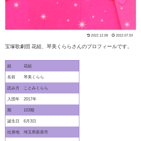
2022.12.08
2022.07.03
宝塚歌劇団 花組、琴美くららさんのプロフィールです。
組
花組
名前
琴美くらら
読み方
ことみくらら
入団年
2017年
期
103期
誕生日
6月3日
出身地
埼玉県新座市