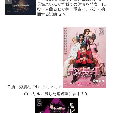
天城れいんが怪我での休演を発表。代
役・希蘭るねが担う重責と、花組が直
面する試練 🌸⚔️
🌸眉目秀麗な F4 にトキメキ✨
📺スリルに満ちた追跡劇に夢中！💫