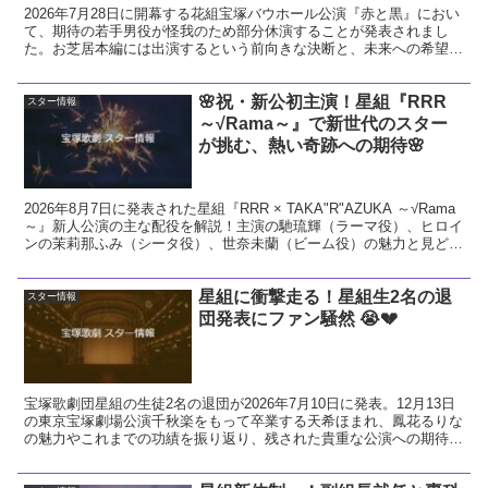
2026年7月28日に開幕する花組宝塚バウホール公演『赤と黒』におい
て、期待の若手男役が怪我のため部分休演することが発表されまし
た。お芝居本編には出演するという前向きな決断と、未来への希望に
ついて温かい視点で解説します。
🌸祝・新公初主演！星組『RRR
スター情報
～√Rama～』で新世代のスター
が挑む、熱い奇跡への期待🌸
2026年8月7日に発表された星組『RRR × TAKA"R"AZUKA ～√Rama
～』新人公演の主な配役を解説！主演の馳琉輝（ラーマ役）、ヒロイ
ンの茉莉那ふみ（シータ役）、世奈未蘭（ビーム役）の魅力と見どこ
ろをお届けします。
星組に衝撃走る！星組生2名の退
スター情報
団発表にファン騒然 😭💔
宝塚歌劇団星組の生徒2名の退団が2026年7月10日に発表。12月13日
の東京宝塚劇場公演千秋楽をもって卒業する天希ほまれ、鳳花るりな
の魅力やこれまでの功績を振り返り、残された貴重な公演への期待と
ファンとしての熱い想いを解説します。