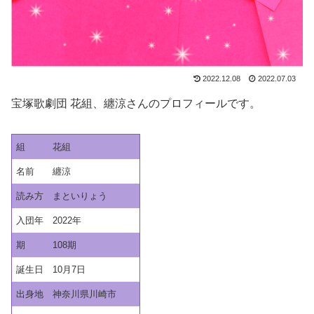
2022.12.08
2022.07.03
宝塚歌劇団 花組、纏涼さんのプロフィールです。
組
花組
名前
纏涼
読み方
まといりょう
入団年
2022年
期
108期
誕生日
10月7日
出身地
神奈川県川崎市