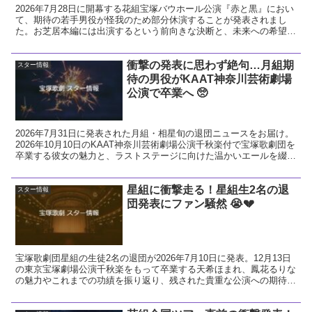
2026年7月28日に開幕する花組宝塚バウホール公演『赤と黒』におい
て、期待の若手男役が怪我のため部分休演することが発表されまし
た。お芝居本編には出演するという前向きな決断と、未来への希望に
ついて温かい視点で解説します。
衝撃の発表に思わず絶句…月組期
スター情報
待の男役がKAAT神奈川芸術劇場
公演で卒業へ 🥺
2026年7月31日に発表された月組・相星旬の退団ニュースをお届け。
2026年10月10日のKAAT神奈川芸術劇場公演千秋楽付で宝塚歌劇団を
卒業する彼女の魅力と、ラストステージに向けた温かいエールを綴り
ます。
星組に衝撃走る！星組生2名の退
スター情報
団発表にファン騒然 😭💔
宝塚歌劇団星組の生徒2名の退団が2026年7月10日に発表。12月13日
の東京宝塚劇場公演千秋楽をもって卒業する天希ほまれ、鳳花るりな
の魅力やこれまでの功績を振り返り、残された貴重な公演への期待と
ファンとしての熱い想いを解説します。