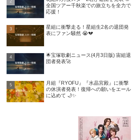
全国ツアー千秋楽での旅立ちを全力で
応援！
星組に衝撃走る！星組生2名の退団発
表にファン騒然 😭💔
🌟宝塚歌劇ニュース(4月3日版) 宙組退
団者発表🚀
月組『RYOFU』『水晶宮殿』に衝撃
の休演者発表！復帰への願いをエール
に込めて 🌙✨