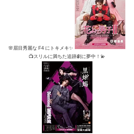
🌸眉目秀麗な F4 にトキメキ✨
📺スリルに満ちた追跡劇に夢中！💫