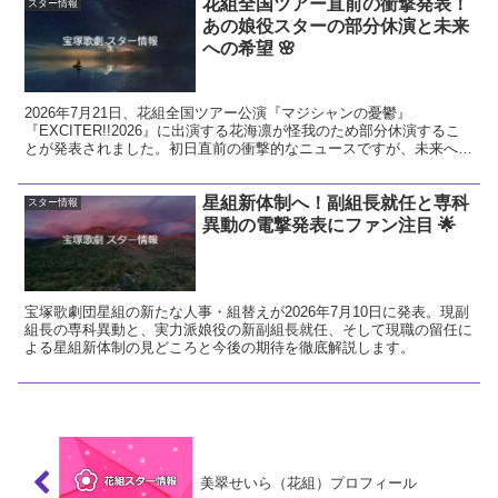
花組全国ツアー直前の衝撃発表！
スター情報
あの娘役スターの部分休演と未来
への希望 🌸
2026年7月21日、花組全国ツアー公演『マジシャンの憂鬱』
『EXCITER!!2026』に出演する花海凛が怪我のため部分休演するこ
とが発表されました。初日直前の衝撃的なニュースですが、未来への
希望に繋がる前向きな視点で今回の発表を解説し、花組へのエールを
送ります。
星組新体制へ！副組長就任と専科
スター情報
異動の電撃発表にファン注目 🌟
宝塚歌劇団星組の新たな人事・組替えが2026年7月10日に発表。現副
組長の専科異動と、実力派娘役の新副組長就任、そして現職の留任に
よる星組新体制の見どころと今後の期待を徹底解説します。
美翠せいら（花組）プロフィール