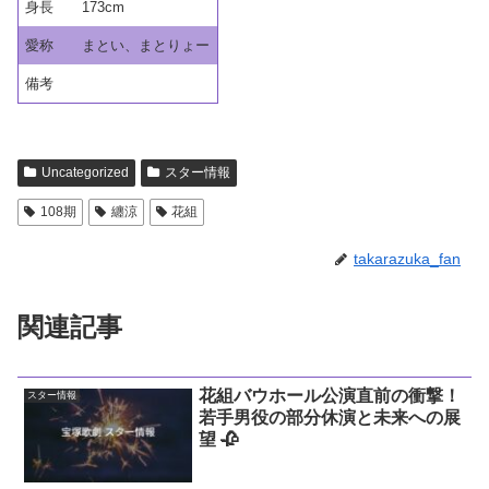
身長
173cm
愛称
まとい、まとりょー
備考
Uncategorized
スター情報
108期
纏涼
花組
takarazuka_fan
関連記事
花組バウホール公演直前の衝撃！
スター情報
若手男役の部分休演と未来への展
望 🥀