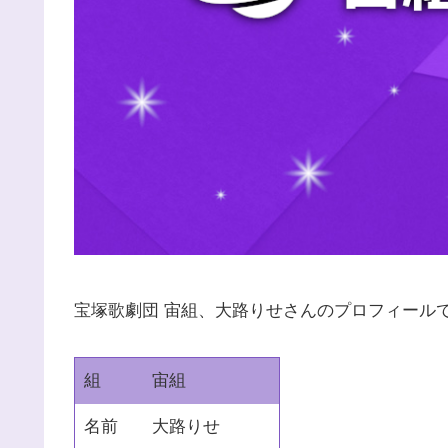
宝塚歌劇団 宙組、大路りせさんのプロフィール
組
宙組
名前
大路りせ