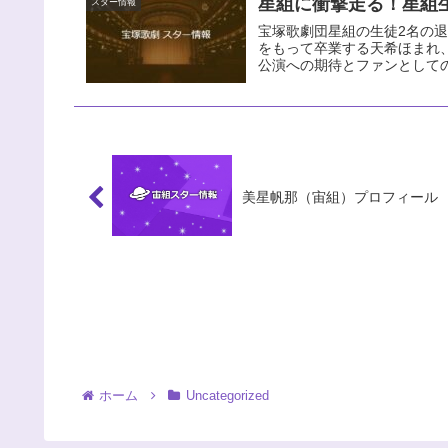
星組に衝撃走る！星組生
スター情報
宝塚歌劇団星組の生徒2名の退団
をもって卒業する天希ほまれ
公演への期待とファンとして
美星帆那（宙組）プロフィール
ホーム
Uncategorized