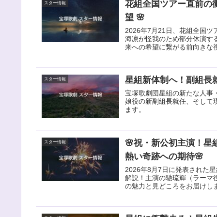
花組全国ツアー直前の
スター情報
望 🌸
2026年7月21日、花組全国ツ
海凛が怪我のため部分休演す
来への希望に繋がる前向きな
星組新体制へ！副組長就
スター情報
宝塚歌劇団星組の新たな人事・
娘役の新副組長就任、そして
ます。
🌸祝・新公初主演！星
スター情報
熱い奇跡への期待🌸
2026年8月7日に発表された星組
解説！主演の馳琉輝（ラーマ
の魅力と見どころをお届けし