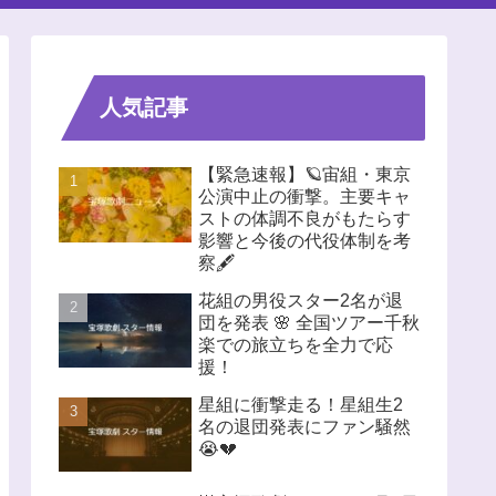
人気記事
【緊急速報】🪐宙組・東京
公演中止の衝撃。主要キャ
ストの体調不良がもたらす
影響と今後の代役体制を考
察🖋️
花組の男役スター2名が退
団を発表 🌸 全国ツアー千秋
楽での旅立ちを全力で応
援！
星組に衝撃走る！星組生2
名の退団発表にファン騒然
😭💔