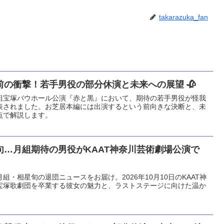
takarazuka_fan
の衝撃！若手男役の部分休演と未来への展望 🥀
る花組宝塚バウホール公演『赤と黒』において、期待の若手男役が怪我
表されました。お芝居本編には出演するという前向きな決断と、未
点で解説します。
句…月組期待の男役がKAAT神奈川芸術劇場公演で
月組・相星旬の退団ニュースをお届け。2026年10月10日のKAAT神
宝塚歌劇団を卒業する彼女の魅力と、ラストステージに向けた温か