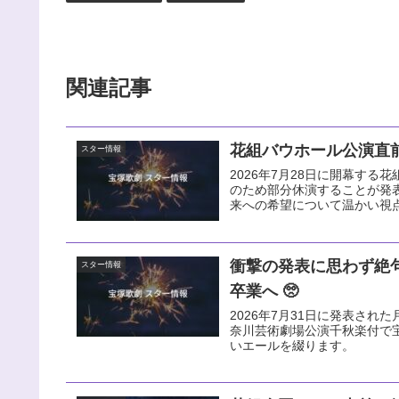
関連記事
花組バウホール公演直前
スター情報
2026年7月28日に開幕す
のため部分休演することが発
来への希望について温かい視
衝撃の発表に思わず絶
スター情報
卒業へ 🥺
2026年7月31日に発表された
奈川芸術劇場公演千秋楽付で
いエールを綴ります。