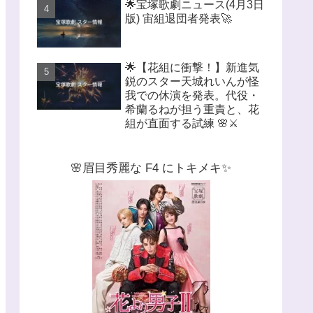
🌟宝塚歌劇ニュース(4月3日
版) 宙組退団者発表🚀
🌟【花組に衝撃！】新進気
鋭のスター天城れいんが怪
我での休演を発表。代役・
希蘭るねが担う重責と、花
組が直面する試練 🌸⚔️
🌸眉目秀麗な F4 にトキメキ✨