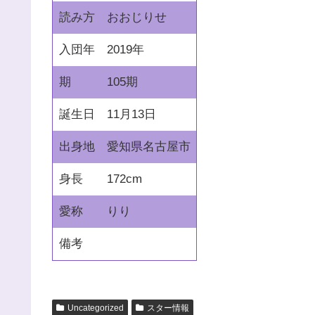
読み方
おおじりせ
入団年
2019年
期
105期
誕生日
11月13日
出身地
愛知県名古屋市
身長
172cm
愛称
りり
備考
Uncategorized
スター情報