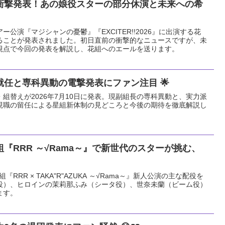
衝撃発表！あの娘役スターの部分休演と未来への希
アー公演『マジシャンの憂鬱』『EXCITER!!2026』に出演する花
ることが発表されました。初日直前の衝撃的なニュースですが、未
視点で今回の発表を解説し、花組へのエールを送ります。
任と専科異動の電撃発表にファン注目 🌟
組替えが2026年7月10日に発表。現副組長の専科異動と、実力派
現職の留任による星組新体制の見どころと今後の期待を徹底解説し
組『RRR ～√Rama～』で新世代のスターが挑む、
『RRR × TAKA"R"AZUKA ～√Rama～』新人公演の主な配役を
役）、ヒロインの茉莉那ふみ（シータ役）、世奈未蘭（ビーム役）
ます。