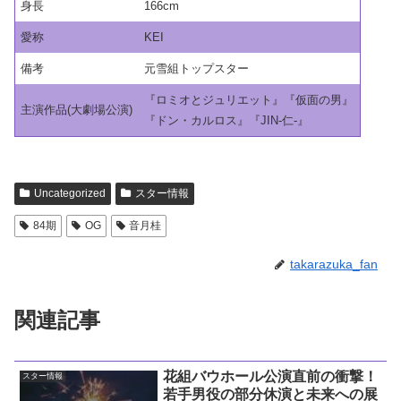
身長
166cm
愛称
KEI
備考
元雪組トップスター
『ロミオとジュリエット』『仮面の男』
主演作品(大劇場公演)
『ドン・カルロス』『JIN-仁-』
Uncategorized
スター情報
84期
OG
音月桂
takarazuka_fan
関連記事
花組バウホール公演直前の衝撃！
スター情報
若手男役の部分休演と未来への展