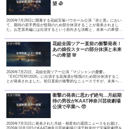
望 🥀
2026年7月28日に開幕する花組宝塚バウホール公演『赤と黒』におい
て、期待の若手男役が怪我のため部分休演することが発表されまし
た。お芝居本編には出演するという前向きな決断と、未来への希望に
ついて温かい視点で解説します。
花組全国ツアー直前の衝撃発表！
スター情報
あの娘役スターの部分休演と未来
への希望 🌸
2026年7月21日、花組全国ツアー公演『マジシャンの憂鬱』
『EXCITER!!2026』に出演する花海凛が怪我のため部分休演するこ
とが発表されました。初日直前の衝撃的なニュースですが、未来への
希望に繋がる前向きな視点で今回の発表を解説し、花組へのエールを
送ります。
衝撃の発表に思わず絶句…月組期
スター情報
待の男役がKAAT神奈川芸術劇場
公演で卒業へ 🥺
2026年7月31日に発表された月組・相星旬の退団ニュースをお届け。
2026年10月10日のKAAT神奈川芸術劇場公演千秋楽付で宝塚歌劇団を