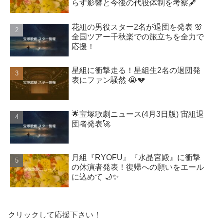
らす影響と今後の代役体制を考察🖋️
花組の男役スター2名が退団を発表 🌸
全国ツアー千秋楽での旅立ちを全力で
応援！
星組に衝撃走る！星組生2名の退団発
表にファン騒然 😭💔
🌟宝塚歌劇ニュース(4月3日版) 宙組退
団者発表🚀
月組『RYOFU』『水晶宮殿』に衝撃
の休演者発表！復帰への願いをエール
に込めて 🌙✨
クリックして応援下さい！