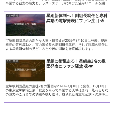
卒業する彼女の魅力と、ラストステージに向けた温かいエールを綴り
ます。
星組新体制へ！副組長就任と専科
スター情報
異動の電撃発表にファン注目 🌟
宝塚歌劇団星組の新たな人事・組替えが2026年7月10日に発表。現副
組長の専科異動と、実力派娘役の新副組長就任、そして現職の留任に
よる星組新体制の見どころと今後の期待を徹底解説します。
星組に衝撃走る！星組生2名の退
スター情報
団発表にファン騒然 😭💔
宝塚歌劇団星組の生徒2名の退団が2026年7月10日に発表。12月13日
の東京宝塚劇場公演千秋楽をもって卒業する天希ほまれ、鳳花るりな
の魅力やこれまでの功績を振り返り、残された貴重な公演への期待と
ファンとしての熱い想いを解説します。