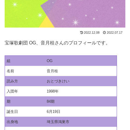
2022.12.08
2022.07.17
宝塚歌劇団 OG、音月桂さんのプロフィールです。
組
OG
名前
音月桂
読み方
おとづきけい
入団年
1998年
期
84期
誕生日
6月19日
出身地
埼玉県鴻巣市