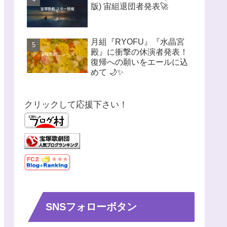
版) 宙組退団者発表🚀
月組『RYOFU』『水晶宮
殿』に衝撃の休演者発表！
復帰への願いをエールに込
めて 🌙✨
クリックして応援下さい！
SNSフォローボタン