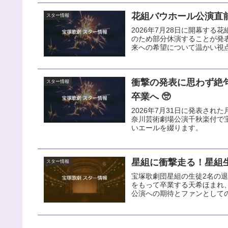
花組バウホール公演直前
スター情報
2026年7月28日に開幕す
のため部分休演することが発
来への希望について温かい視
衝撃の発表に思わず絶
スター情報
卒業へ 🥺
2026年7月31日に発表された
奈川芸術劇場公演千秋楽付で
いエールを綴ります。
星組に衝撃走る！星組生
スター情報
宝塚歌劇団星組の生徒2名の退団
をもって卒業する天希ほまれ
公演への期待とファンとして