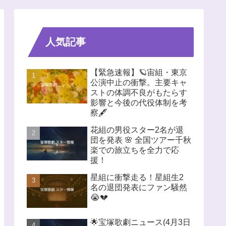
人気記事
【緊急速報】🪐宙組・東京
公演中止の衝撃。主要キャ
ストの体調不良がもたらす
影響と今後の代役体制を考
察🖋️
花組の男役スター2名が退
団を発表 🌸 全国ツアー千秋
楽での旅立ちを全力で応
援！
星組に衝撃走る！星組生2
名の退団発表にファン騒然
😭💔
🌟宝塚歌劇ニュース(4月3日