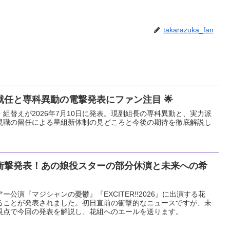
takarazuka_fan
任と専科異動の電撃発表にファン注目 🌟
組替えが2026年7月10日に発表。現副組長の専科異動と、実力派
現職の留任による星組新体制の見どころと今後の期待を徹底解説し
衝撃発表！あの娘役スターの部分休演と未来への希
アー公演『マジシャンの憂鬱』『EXCITER!!2026』に出演する花
ることが発表されました。初日直前の衝撃的なニュースですが、未
視点で今回の発表を解説し、花組へのエールを送ります。