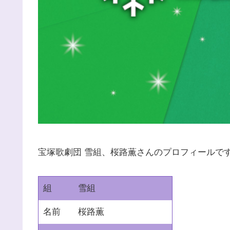
宝塚歌劇団 雪組、桜路薫さんのプロフィールで
組
雪組
名前
桜路薫