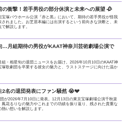
の衝撃！若手男役の部分休演と未来への展望 🥀
る花組宝塚バウホール公演『赤と黒』において、期待の若手男役が怪我
表されました。お芝居本編には出演するという前向きな決断と、未
点で解説します。
句…月組期待の男役がKAAT神奈川芸術劇場公演で
月組・相星旬の退団ニュースをお届け。2026年10月10日のKAAT神
宝塚歌劇団を卒業する彼女の魅力と、ラストステージに向けた温か
2名の退団発表にファン騒然 😭💔
が2026年7月10日に発表。12月13日の東京宝塚劇場公演千秋楽
、鳳花るりなの魅力やこれまでの功績を振り返り、残された貴重な
の熱い想いを解説します。