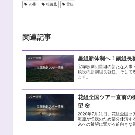
95期
桜路薫
雪組
関連記事
星組新体制へ！副組長就
スター情報
宝塚歌劇団星組の新たな人事・
娘役の新副組長就任、そして
ます。
花組全国ツアー直前の
スター情報
望 🌸
2026年7月21日、花組全国ツ
海凛が怪我のため部分休演す
来への希望に繋がる前向きな