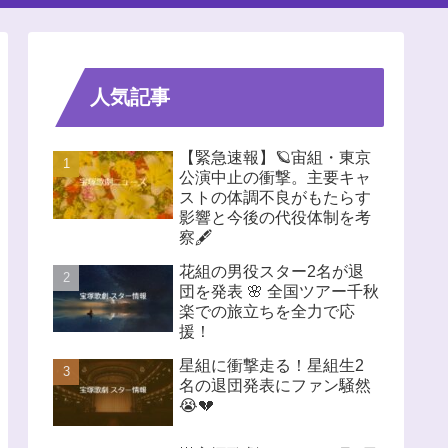
人気記事
【緊急速報】🪐宙組・東京
公演中止の衝撃。主要キャ
ストの体調不良がもたらす
影響と今後の代役体制を考
察🖋️
花組の男役スター2名が退
団を発表 🌸 全国ツアー千秋
楽での旅立ちを全力で応
援！
星組に衝撃走る！星組生2
名の退団発表にファン騒然
😭💔