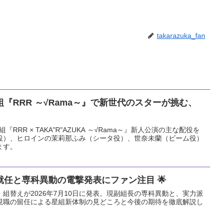
takarazuka_fan
組『RRR ～√Rama～』で新世代のスターが挑む、
『RRR × TAKA"R"AZUKA ～√Rama～』新人公演の主な配役を
役）、ヒロインの茉莉那ふみ（シータ役）、世奈未蘭（ビーム役）
ます。
任と専科異動の電撃発表にファン注目 🌟
組替えが2026年7月10日に発表。現副組長の専科異動と、実力派
現職の留任による星組新体制の見どころと今後の期待を徹底解説し