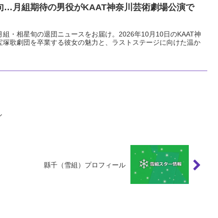
句…月組期待の男役がKAAT神奈川芸術劇場公演で
月組・相星旬の退団ニュースをお届け。2026年10月10日のKAAT神
宝塚歌劇団を卒業する彼女の魅力と、ラストステージに向けた温か
ル
縣千（雪組）プロフィール