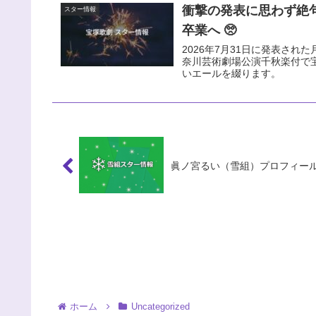
衝撃の発表に思わず絶
スター情報
卒業へ 🥺
2026年7月31日に発表された
奈川芸術劇場公演千秋楽付で
いエールを綴ります。
眞ノ宮るい（雪組）プロフィー
ホーム
Uncategorized