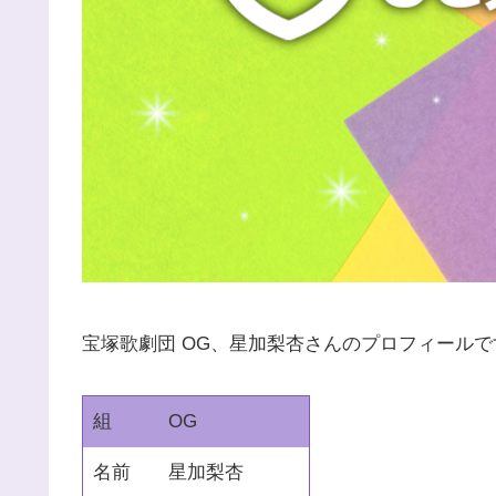
宝塚歌劇団 OG、星加梨杏さんのプロフィールで
組
OG
名前
星加梨杏