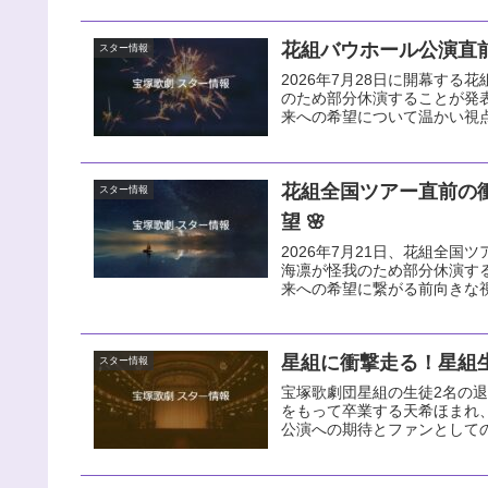
花組バウホール公演直前
スター情報
2026年7月28日に開幕す
のため部分休演することが発
来への希望について温かい視
花組全国ツアー直前の
スター情報
望 🌸
2026年7月21日、花組全国ツ
海凛が怪我のため部分休演す
来への希望に繋がる前向きな
星組に衝撃走る！星組生
スター情報
宝塚歌劇団星組の生徒2名の退団
をもって卒業する天希ほまれ
公演への期待とファンとして