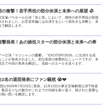
の衝撃！若手男役の部分休演と未来への展望 🥀
る花組宝塚バウホール公演『赤と黒』において、期待の若手男役が怪我
表されました。お芝居本編には出演するという前向きな決断と、未
点で解説します。
衝撃発表！あの娘役スターの部分休演と未来への希
アー公演『マジシャンの憂鬱』『EXCITER!!2026』に出演する花
ることが発表されました。初日直前の衝撃的なニュースですが、未
視点で今回の発表を解説し、花組へのエールを送ります。
2名の退団発表にファン騒然 😭💔
が2026年7月10日に発表。12月13日の東京宝塚劇場公演千秋楽
、鳳花るりなの魅力やこれまでの功績を振り返り、残された貴重な
の熱い想いを解説します。