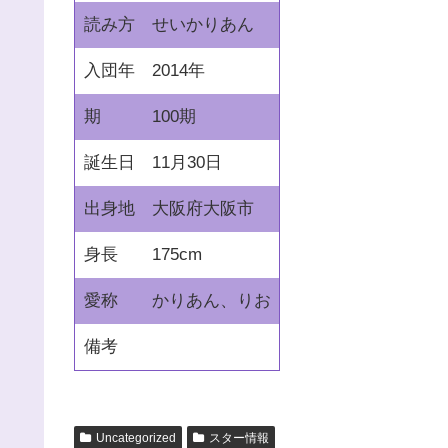
読み方
せいかりあん
入団年
2014年
期
100期
誕生日
11月30日
出身地
大阪府大阪市
身長
175cm
愛称
かりあん、りお
備考
Uncategorized
スター情報