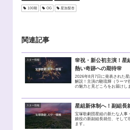
100期
OG
星加梨杏
関連記事
🌸祝・新公初主演！星
スター情報
熱い奇跡への期待🌸
2026年8月7日に発表された星組
解説！主演の馳琉輝（ラーマ
の魅力と見どころをお届けし
星組新体制へ！副組長就
スター情報
宝塚歌劇団星組の新たな人事・
娘役の新副組長就任、そして
ます。