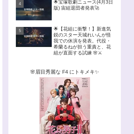
🌟宝塚歌劇ニュース(4月3日
版) 宙組退団者発表🚀
🌟【花組に衝撃！】新進気
鋭のスター天城れいんが怪
我での休演を発表。代役・
希蘭るねが担う重責と、花
組が直面する試練 🌸⚔️
🌸眉目秀麗な F4 にトキメキ✨