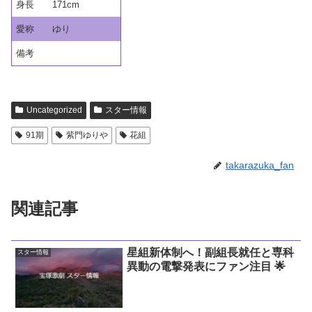
身長
171cm
愛称
ゆり
備考
Uncategorized
スター情報
91期
紫門ゆりや
花組
takarazuka_fan
関連記事
星組新体制へ！副組長就任と専科
スター情報
異動の電撃発表にファン注目 🌟