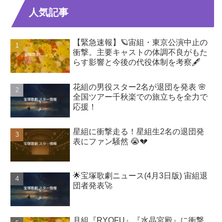
人気記事
【緊急速報】🪐宙組・東京公演中止の
衝撃。主要キャストの体調不良がもた
らす影響と今後の代役体制を考察🖋️
花組の男役スター2名が退団を発表 🌸
全国ツアー千秋楽での旅立ちを全力で
応援！
星組に衝撃走る！星組生2名の退団発
表にファン騒然 😭💔
🌟宝塚歌劇ニュース(4月3日版) 宙組退
団者発表🚀
月組『RYOFU』『水晶宮殿』に衝撃