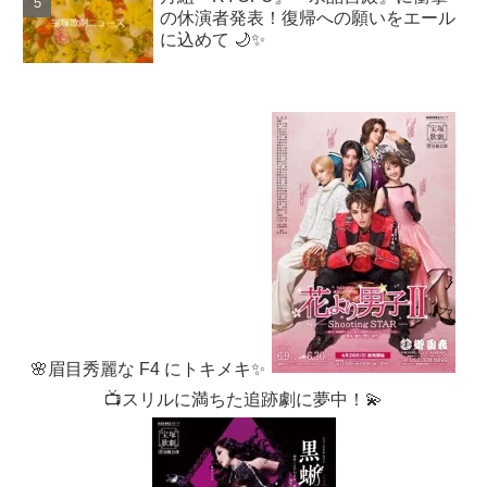
の休演者発表！復帰への願いをエール
に込めて 🌙✨
🌸眉目秀麗な F4 にトキメキ✨
📺スリルに満ちた追跡劇に夢中！💫