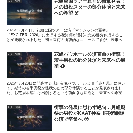
花組全国ツアー直前の衝撃発表！
スター情報
あの娘役スターの部分休演と未来
への希望 🌸
2026年7月21日、花組全国ツアー公演『マジシャンの憂鬱』
『EXCITER!!2026』に出演する花海凛が怪我のため部分休演するこ
とが発表されました。初日直前の衝撃的なニュースですが、未来への
希望に繋がる前向きな視点で今回の発表を解説し、花組へのエールを
送ります。
花組バウホール公演直前の衝撃！
スター情報
若手男役の部分休演と未来への展
望 🥀
2026年7月28日に開幕する花組宝塚バウホール公演『赤と黒』におい
て、期待の若手男役が怪我のため部分休演することが発表されまし
た。お芝居本編には出演するという前向きな決断と、未来への希望に
ついて温かい視点で解説します。
衝撃の発表に思わず絶句…月組期
スター情報
待の男役がKAAT神奈川芸術劇場
公演で卒業へ 🥺