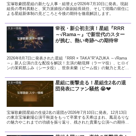
宝塚歌劇団星組の新たな人事・組替えが2026年7月10日に発表。現副
組長の専科異動と、実力派娘役の新副組長就任、そして現職の留任に
よる星組新体制の見どころと今後の期待を徹底解説します。
🌸祝・新公初主演！星組『RRR
スター情報
～√Rama～』で新世代のスター
が挑む、熱い奇跡への期待🌸
2026年8月7日に発表された星組『RRR × TAKA"R"AZUKA ～√Rama
～』新人公演の主な配役を解説！主演の馳琉輝（ラーマ役）、ヒロイ
ンの茉莉那ふみ（シータ役）、世奈未蘭（ビーム役）の魅力と見どこ
ろをお届けします。
星組に衝撃走る！星組生2名の退
スター情報
団発表にファン騒然 😭💔
宝塚歌劇団星組の生徒2名の退団が2026年7月10日に発表。12月13日
の東京宝塚劇場公演千秋楽をもって卒業する天希ほまれ、鳳花るりな
の魅力やこれまでの功績を振り返り、残された貴重な公演への期待と
ファンとしての熱い想いを解説します。