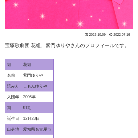
2023.10.09
2022.07.16
宝塚歌劇団 花組、紫門ゆりやさんのプロフィールです。
組
花組
名前
紫門ゆりや
読み方
しもんゆりや
入団年
2005年
期
91期
誕生日
12月28日
出身地
愛知県名古屋市