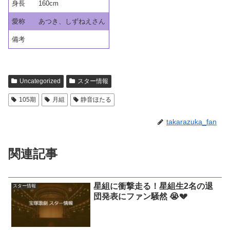
身長
160cm
愛称
あつき、しずねえさん
備考
Uncategorized
スター情報
105期
月組
静音ほたる
takarazuka_fan
関連記事
星組に衝撃走る！星組生2名の退
スター情報
団発表にファン騒然 😭💔