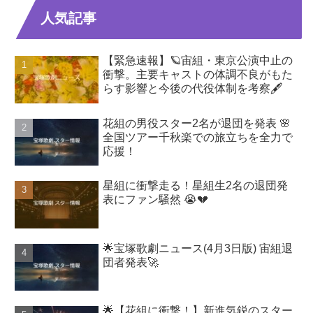
人気記事
【緊急速報】🪐宙組・東京公演中止の
衝撃。主要キャストの体調不良がもた
らす影響と今後の代役体制を考察🖋️
花組の男役スター2名が退団を発表 🌸
全国ツアー千秋楽での旅立ちを全力で
応援！
星組に衝撃走る！星組生2名の退団発
表にファン騒然 😭💔
🌟宝塚歌劇ニュース(4月3日版) 宙組退
団者発表🚀
🌟【花組に衝撃！】新進気鋭のスター