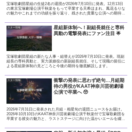
宝塚歌劇団星組の生徒2名の退団が2026年7月10日に発表。12月13日
の東京宝塚劇場公演千秋楽をもって卒業する天希ほまれ、鳳花るりな
の魅力やこれまでの功績を振り返り、残された貴重な公演への期待と
ファンとしての熱い想いを解説します。
星組新体制へ！副組長就任と専科
スター情報
異動の電撃発表にファン注目 🌟
宝塚歌劇団星組の新たな人事・組替えが2026年7月10日に発表。現副
組長の専科異動と、実力派娘役の新副組長就任、そして現職の留任に
よる星組新体制の見どころと今後の期待を徹底解説します。
衝撃の発表に思わず絶句…月組期
スター情報
待の男役がKAAT神奈川芸術劇場
公演で卒業へ 🥺
2026年7月31日に発表された月組・相星旬の退団ニュースをお届け。
2026年10月10日のKAAT神奈川芸術劇場公演千秋楽付で宝塚歌劇団を
卒業する彼女の魅力と、ラストステージに向けた温かいエールを綴り
ます。