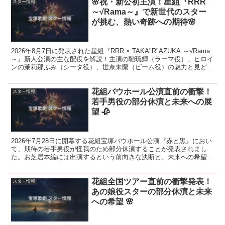
🌸祝・新公初主演！星組『RRR
スター情報
～√Rama～』で新世代のスター
が挑む、熱い奇跡への期待🌸
2026年8月7日に発表された星組『RRR × TAKA"R"AZUKA ～√Rama
～』新人公演の主な配役を解説！主演の馳琉輝（ラーマ役）、ヒロイ
ンの茉莉那ふみ（シータ役）、世奈未蘭（ビーム役）の魅力と見どこ
ろをお届けします。
花組バウホール公演直前の衝撃！
スター情報
若手男役の部分休演と未来への展
望 🥀
2026年7月28日に開幕する花組宝塚バウホール公演『赤と黒』におい
て、期待の若手男役が怪我のため部分休演することが発表されまし
た。お芝居本編には出演するという前向きな決断と、未来への希望に
ついて温かい視点で解説します。
花組全国ツアー直前の衝撃発表！
スター情報
あの娘役スターの部分休演と未来
への希望 🌸