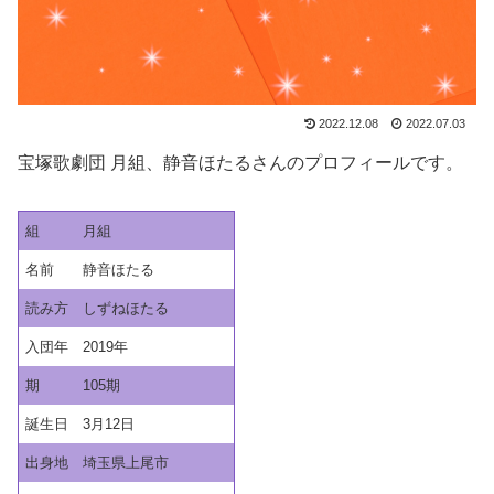
2022.12.08
2022.07.03
宝塚歌劇団 月組、静音ほたるさんのプロフィールです。
組
月組
名前
静音ほたる
読み方
しずねほたる
入団年
2019年
期
105期
誕生日
3月12日
出身地
埼玉県上尾市