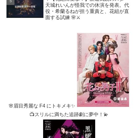
天城れいんが怪我での休演を発表。代
役・希蘭るねが担う重責と、花組が直
面する試練 🌸⚔️
🌸眉目秀麗な F4 にトキメキ✨
📺スリルに満ちた追跡劇に夢中！💫