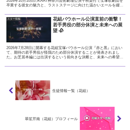
2026年10月10日のKAAT神奈川芸術劇場公演千秋楽付で宝塚歌劇団を
卒業する彼女の魅力と、ラストステージに向けた温かいエールを綴り
ます。
花組バウホール公演直前の衝撃！
スター情報
若手男役の部分休演と未来への展
望 🥀
2026年7月28日に開幕する花組宝塚バウホール公演『赤と黒』におい
て、期待の若手男役が怪我のため部分休演することが発表されまし
た。お芝居本編には出演するという前向きな決断と、未来への希望に
ついて温かい視点で解説します。
生徒情報一覧（花組）
翠笙芹南（花組）プロフィール