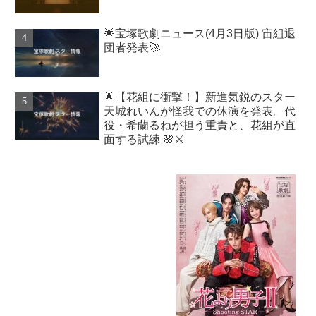
🌟宝塚歌劇ニュース(4月3日版) 宙組退
団者発表🚀
🌟【花組に衝撃！】新進気鋭のスター
天城れいんが怪我での休演を発表。代
役・希蘭るねが担う重責と、花組が直
面する試練 🌸⚔️