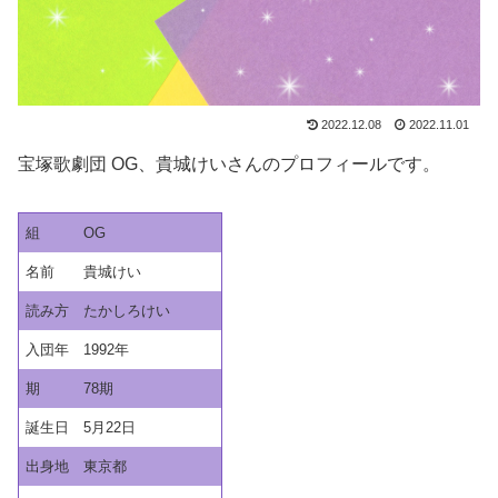
2022.12.08
2022.11.01
宝塚歌劇団 OG、貴城けいさんのプロフィールです。
組
OG
名前
貴城けい
読み方
たかしろけい
入団年
1992年
期
78期
誕生日
5月22日
出身地
東京都