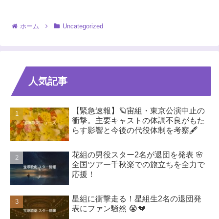
ホーム
Uncategorized
人気記事
【緊急速報】🪐宙組・東京公演中止の
衝撃。主要キャストの体調不良がもた
らす影響と今後の代役体制を考察🖋️
花組の男役スター2名が退団を発表 🌸
全国ツアー千秋楽での旅立ちを全力で
応援！
星組に衝撃走る！星組生2名の退団発
表にファン騒然 😭💔