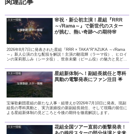
関連記事
🌸祝・新公初主演！星組『RRR
スター情報
～√Rama～』で新世代のスター
が挑む、熱い奇跡への期待🌸
2026年8月7日に発表された星組『RRR × TAKA"R"AZUKA ～√Rama
～』新人公演の主な配役を解説！主演の馳琉輝（ラーマ役）、ヒロイ
ンの茉莉那ふみ（シータ役）、世奈未蘭（ビーム役）の魅力と見どこ
ろをお届けします。
星組新体制へ！副組長就任と専科
スター情報
異動の電撃発表にファン注目 🌟
宝塚歌劇団星組の新たな人事・組替えが2026年7月10日に発表。現副
組長の専科異動と、実力派娘役の新副組長就任、そして現職の留任に
よる星組新体制の見どころと今後の期待を徹底解説します。
花組全国ツアー直前の衝撃発表！
スター情報
あの娘役スターの部分休演と未来