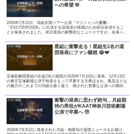
への希望 🌸
2026年7月21日、花組全国ツアー公演『マジシャンの憂鬱』
『EXCITER!!2026』に出演する花海凛が怪我のため部分休演するこ
とが発表されました。初日直前の衝撃的なニュースですが、未来への
希望に繋がる前向きな視点で今回の発表を解説し、花組へのエールを
送ります。
星組に衝撃走る！星組生2名の退
スター情報
団発表にファン騒然 😭💔
宝塚歌劇団星組の生徒2名の退団が2026年7月10日に発表。12月13日
の東京宝塚劇場公演千秋楽をもって卒業する天希ほまれ、鳳花るりな
の魅力やこれまでの功績を振り返り、残された貴重な公演への期待と
ファンとしての熱い想いを解説します。
衝撃の発表に思わず絶句…月組期
スター情報
待の男役がKAAT神奈川芸術劇場
公演で卒業へ 🥺
2026年7月31日に発表された月組・相星旬の退団ニュースをお届け。