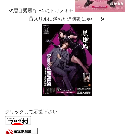
🌸眉目秀麗な F4 にトキメキ✨
📺スリルに満ちた追跡劇に夢中！💫
クリックして応援下さい！