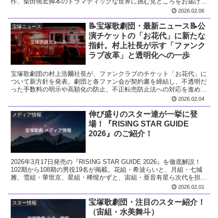
作、柴田侑宏脚本のドラマティックな世界に挑む見どころをお届けし
ます。
2026.02.06
📝宝塚歌劇団・最新ニュース📝公
宝塚ニュース
演チケットの「お花代」に新たな
指針。村上社長が示す「ファンク
ラブ改革」と透明化への一歩
宝塚歌劇団の村上浩爾社長が、ファンクラブのチケット「お花代」に
ついて新方針を発表。劇団と各ファン会が契約書を締結し、不透明だ
った手数料の明示や高額化の防止、不正転売防止法への対応を進める
改革の内容を解説します。
2026.02.04
伸び盛りのスター達が一挙に登
メディア情報
場！『RISING STAR GUIDE
2026』のご紹介！
2026年3月17日発売の『RISING STAR GUIDE 2026』を徹底解説！
102期から108期の男役19名が掲載。花組・希波らいと、月組・七城
雅、雪組・華世京、星組・稀惺かずと、宙組・亜音有星ら次代を担う
スターたちの魅力、トップスターとの共演、ブロマイド情報などをご
2026.02.01
紹介します。
宝塚歌劇団・注目のスター紹介！
スター情報
（宙組・水美舞斗）