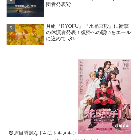
団者発表🚀
月組『RYOFU』『水晶宮殿』に衝撃
の休演者発表！復帰への願いをエール
に込めて 🌙✨
🌸眉目秀麗な F4 にトキメキ✨