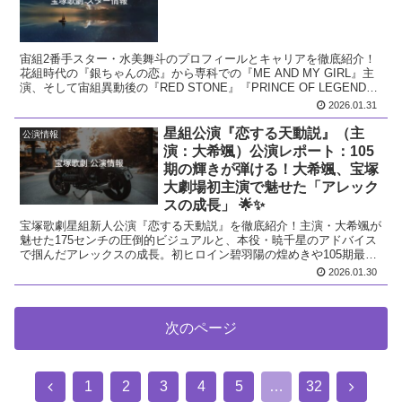
宙組2番手スター・水美舞斗のプロフィールとキャリアを徹底紹介！
花組時代の『銀ちゃんの恋』から専科での『ME AND MY GIRL』主
演、そして宙組異動後の『RED STONE』『PRINCE OF LEGEND』
まで。不屈の王子の歩みを深掘りします。
2026.01.31
星組公演『恋する天動説』（主
公演情報
演：大希颯）公演レポート：105
期の輝きが弾ける！大希颯、宝塚
大劇場初主演で魅せた「アレック
スの成長」 🌟✨
宝塚歌劇星組新人公演『恋する天動説』を徹底紹介！主演・大希颯が
魅せた175センチの圧倒的ビジュアルと、本役・暁千星のアドバイス
で掴んだアレックスの成長。初ヒロイン碧羽陽の煌めきや105期最後
の新公にかける熱い想いを解説します。
2026.01.30
次のページ
1
2
3
4
5
…
32