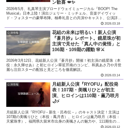
ン歓喜 💋✨
2026年5月、礼真琴主演ブロードウェイミュージカル『BOOP! The
Musical』日本上陸！演出ジェリー・ミッチェル、音楽デイヴィッ
ド・フォスターの豪華布陣。柚希礼音との共演やキャスト、公演詳細
をレポート。
2026.03.18
花組の未来は明るい！新人公演
公演情報
『蒼月抄』レポート。鏡星珠が初
主演で見せた「真ん中の覚悟」と
106期・109期の躍動 🌸⚔️
2026年3月12日、花組新人公演『蒼月抄』開催！初主演の鏡星珠（本
役：永久輝せあ）と初ヒロイン翠笙芹南のコンビ、和真あさ乃や月世
麗ら注目スターの配役と見どころを徹底解説。
2026.03.14
月組新人公演『RYOFU』配役発
公演情報
表！107期・美颯りひとが初主
演、ヒロインは110期・薫乃咲月
🌙⚡️
月組新人公演『RYOFU－新生・呂布伝－』のキャスト決定！主演は
107期の美颯りひと（本役：鳳月杏）、ヒロインは薫乃咲月（本役：
天紫珠李）。福岡県久留米市出身の美颯さんの魅力や、111期生の抜
擢など注目ポイントを網羅。
2026.03.12