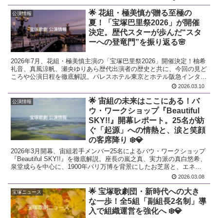
🌟 花組・極美慎が贈る至極の
公演情報
夏！「宝塚巴里祭2026」が開催
決定。歴代スターが歩んだ“スタ
ーへの登竜門”を振り返る🌸
2026年7月、花組・極美慎主演の「宝塚巴里祭2026」開催決定！柚希
礼音、真風涼帆、瀬央ゆりあら歴代出演者の歴史と共に、今回の見ど
ころや公演日程を徹底解説。パレスホテル東京とホテル阪急インター
ナショナルで極上の夏を。
2026.03.10
🌟 宙組の未来はここにある！バ
公演情報
ウ・ワークショップ『Beautiful
SKY!!』開幕レポート。25名が紡
ぐ「起源」への情熱と、涙と笑顔
の客席降り ❄️💎
2026年3月開幕、宙組若手メンバー25名によるバウ・ワークショップ
『Beautiful SKY!!』を徹底解説。座長の嵐之真、実力派の真白悠希、
泉堂成らを中心に、1900年パリ万博を背景にしたお芝居と、エネル
ギッシュなレビュー、感動の客席降りをレポート。
2026.03.08
🌟 宝塚歌劇団・新時代への大き
宝塚ニュース
な一歩！全5組「副組長2名制」導
入で組織運営を強化へ ❄️💎