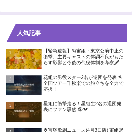
人気記事
【緊急速報】🪐宙組・東京公演中止の
衝撃。主要キャストの体調不良がもた
らす影響と今後の代役体制を考察🖋️
花組の男役スター2名が退団を発表 🌸
全国ツアー千秋楽での旅立ちを全力で
応援！
星組に衝撃走る！星組生2名の退団発
表にファン騒然 😭💔
🌟宝塚歌劇ニュース(4月3日版) 宙組退