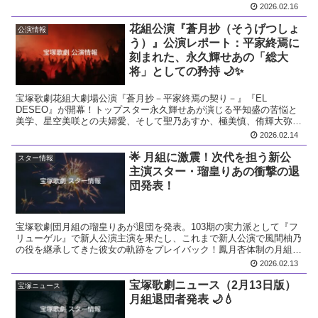
ァン必見の情報を徹底解説します。
2026.02.16
花組公演『蒼月抄（そうげつしょ
公演情報
う）』公演レポート：平家終焉に
刻まれた、永久輝せあの「総大
将」としての矜持 🌙✨
宝塚歌劇花組大劇場公演『蒼月抄－平家終焉の契り－』『EL
DESEO』が開幕！トップスター永久輝せあが演じる平知盛の苦悩と
美学、星空美咲との夫婦愛、そして聖乃あすか、極美慎、侑輝大弥ら
実力派スターたちの活躍を徹底解説。
2026.02.14
🌟 月組に激震！次代を担う新公
スター情報
主演スター・瑠皇りあの衝撃の退
団発表！
宝塚歌劇団月組の瑠皇りあが退団を発表。103期の実力派として『フ
リューゲル』で新人公演主演を果たし、これまで新人公演で風間柚乃
の役を継承してきた彼女の軌跡をプレイバック！鳳月杏体制の月組ス
ターバランスから、今回の卒業が与える衝撃を徹底考察します。
2026.02.13
宝塚歌劇ニュース（2月13日版）
宝塚ニュース
月組退団者発表 🌙💧