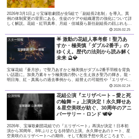
2026年3月1日より宝塚歌劇団が全5組で「副組長2名制」を導入。異
例の体制変更の背景にある、生徒のケアや組織運営の強化について詳
しく解説。花組・紅羽真希、月組・佳城葵ら新任副組長の顔ぶれも紹
介します。
2026.02.25
🌟 激動の花組人事考察！聖乃あ
スター情報
すか・極美慎「ダブル2番手」の
ゆくえ。歴代の法則から読み解く
未来 🔮💎
宝塚花組『蒼月抄』で聖乃あすかと極美慎がダブル2番手羽根を背負
い話題に。加美乃素キャラ極美慎の勢いと生え抜き聖乃の輝き。龍・
明日海、紅・真風らの過去事例から、組替えの可能性や『エリザベー
ト』配役を徹底考察。
2026.02.24
花組公演『エリザベート－愛と死
公演情報
の輪舞－』上演決定！永久輝せあ
＆星空美咲が紡ぐ、30周年のアニ
バーサリー・ロンド 🕊️💎
2026年、宝塚歌劇団花組での『エリザベート』再演が決定！日本初
演から30周年、8年ぶりとなる待望の上演。永久輝せあのトート、星
空美咲のエリザベートへの期待、そして配役予想や見どころまで、フ