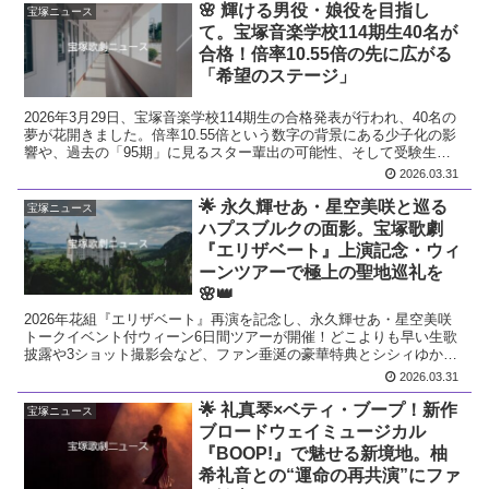
🌸 輝ける男役・娘役を目指し
宝塚ニュース
て。宝塚音楽学校114期生40名が
合格！倍率10.55倍の先に広がる
「希望のステージ」
2026年3月29日、宝塚音楽学校114期生の合格発表が行われ、40名の
夢が花開きました。倍率10.55倍という数字の背景にある少子化の影
響や、過去の「95期」に見るスター輩出の可能性、そして受験生の
熱い想いを徹底レポート。
2026.03.31
🌟 永久輝せあ・星空美咲と巡る
宝塚ニュース
ハプスブルクの面影。宝塚歌劇
『エリザベート』上演記念・ウィ
ーンツアーで極上の聖地巡礼を
🌸👑
2026年花組『エリザベート』再演を記念し、永久輝せあ・星空美咲
トークイベント付ウィーン6日間ツアーが開催！どこよりも早い生歌
披露や3ショット撮影会など、ファン垂涎の豪華特典とシシィゆかり
の地を巡る旅を徹底解説。
2026.03.31
🌟 礼真琴×ベティ・ブープ！新作
宝塚ニュース
ブロードウェイミュージカル
『BOOP!』で魅せる新境地。柚
希礼音との“運命の再共演”にファ