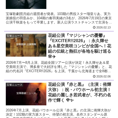
宝塚歌劇団月組の退団者が発表。103期の男役スター瑠皇りあ、実力
派娘役の羽音みか、104期の奏羽美緒の3名が、2026年7月19日の東京
公演千秋楽をもって卒業します。新人公演ラストチャンスで主演を掴
んだ瑠皇りあら、各スターの軌跡を解説。
2026.02.13
花組公演『マジシャンの憂鬱』
宝塚ニュース
『EXCITER!!2026』：永久輝せ
あ＆星空美咲コンビが全国へ！花
組の伝統と熱狂が各地を駆け巡る
🌸✈️
2026年7月〜8月上演、花組全国ツアー公演が決定！永久輝せあ＆星
空美咲主演で、博多座で大好評を博した『マジシャンの憂鬱』と、花
組の代名詞『EXCITER!!2026』を上演。千葉から北海道まで全8都市
を巡るツアースケジュールや見どころを徹底解説。
2026.02.06
花組公演『赤と黒』（主演：侑輝
宝塚ニュース
大弥）：祝・バウホール初主演！
花組の麗しき若武者が、不朽の名
作で輝く 🌹✨
2026年7月上演、花組バウホール公演『赤と黒』の主演に侑輝大弥が
決定！102期の実力派スター、待望の初主演。名作スタンダール原