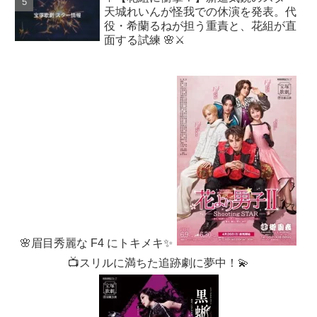
天城れいんが怪我での休演を発表。代
役・希蘭るねが担う重責と、花組が直
面する試練 🌸⚔️
🌸眉目秀麗な F4 にトキメキ✨
📺スリルに満ちた追跡劇に夢中！💫