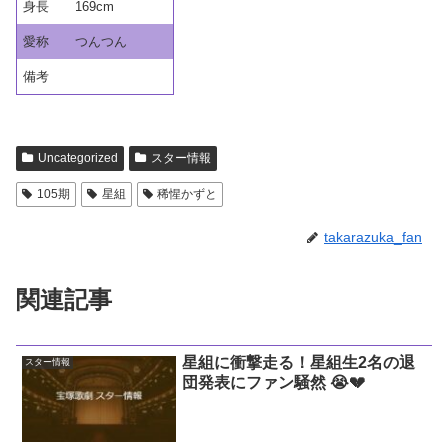
身長
169cm
愛称
つんつん
備考
Uncategorized
スター情報
105期
星組
稀惺かずと
takarazuka_fan
関連記事
星組に衝撃走る！星組生2名の退
スター情報
団発表にファン騒然 😭💔