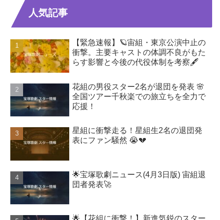
人気記事
【緊急速報】🪐宙組・東京公演中止の
衝撃。主要キャストの体調不良がもた
らす影響と今後の代役体制を考察🖋️
花組の男役スター2名が退団を発表 🌸
全国ツアー千秋楽での旅立ちを全力で
応援！
星組に衝撃走る！星組生2名の退団発
表にファン騒然 😭💔
🌟宝塚歌劇ニュース(4月3日版) 宙組退
団者発表🚀
🌟【花組に衝撃！】新進気鋭のスター