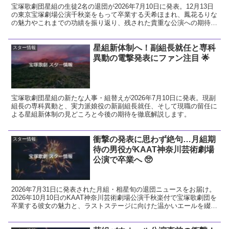
宝塚歌劇団星組の生徒2名の退団が2026年7月10日に発表。12月13日
の東京宝塚劇場公演千秋楽をもって卒業する天希ほまれ、鳳花るりな
の魅力やこれまでの功績を振り返り、残された貴重な公演への期待と
ファンとしての熱い想いを解説します。
星組新体制へ！副組長就任と専科
スター情報
異動の電撃発表にファン注目 🌟
宝塚歌劇団星組の新たな人事・組替えが2026年7月10日に発表。現副
組長の専科異動と、実力派娘役の新副組長就任、そして現職の留任に
よる星組新体制の見どころと今後の期待を徹底解説します。
衝撃の発表に思わず絶句…月組期
スター情報
待の男役がKAAT神奈川芸術劇場
公演で卒業へ 🥺
2026年7月31日に発表された月組・相星旬の退団ニュースをお届け。
2026年10月10日のKAAT神奈川芸術劇場公演千秋楽付で宝塚歌劇団を
卒業する彼女の魅力と、ラストステージに向けた温かいエールを綴り
ます。