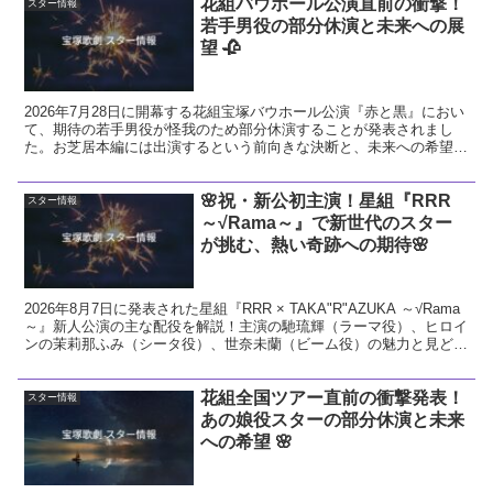
花組バウホール公演直前の衝撃！
スター情報
若手男役の部分休演と未来への展
望 🥀
2026年7月28日に開幕する花組宝塚バウホール公演『赤と黒』におい
て、期待の若手男役が怪我のため部分休演することが発表されまし
た。お芝居本編には出演するという前向きな決断と、未来への希望に
ついて温かい視点で解説します。
🌸祝・新公初主演！星組『RRR
スター情報
～√Rama～』で新世代のスター
が挑む、熱い奇跡への期待🌸
2026年8月7日に発表された星組『RRR × TAKA"R"AZUKA ～√Rama
～』新人公演の主な配役を解説！主演の馳琉輝（ラーマ役）、ヒロイ
ンの茉莉那ふみ（シータ役）、世奈未蘭（ビーム役）の魅力と見どこ
ろをお届けします。
花組全国ツアー直前の衝撃発表！
スター情報
あの娘役スターの部分休演と未来
への希望 🌸