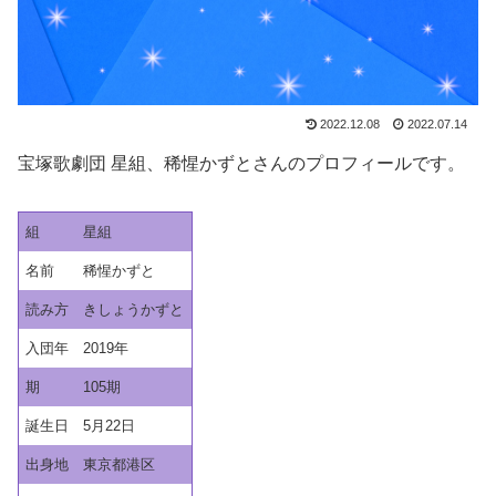
2022.12.08
2022.07.14
宝塚歌劇団 星組、稀惺かずとさんのプロフィールです。
組
星組
名前
稀惺かずと
読み方
きしょうかずと
入団年
2019年
期
105期
誕生日
5月22日
出身地
東京都港区