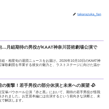
takarazuka_fan
句…月組期待の男役がKAAT神奈川芸術劇場公演で
月組・相星旬の退団ニュースをお届け。2026年10月10日のKAAT神
宝塚歌劇団を卒業する彼女の魅力と、ラストステージに向けた温か
の衝撃！若手男役の部分休演と未来への展望 🥀
る花組宝塚バウホール公演『赤と黒』において、期待の若手男役が怪我
表されました。お芝居本編には出演するという前向きな決断と、未
点で解説します。