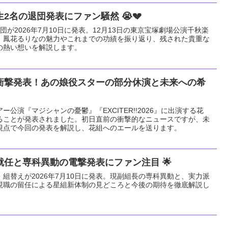
2名の退団発表にファン騒然 😭💔
が2026年7月10日に発表。12月13日の東京宝塚劇場公演千秋楽
、鳳花るりなの魅力やこれまでの功績を振り返り、残された貴重な
の熱い想いを解説します。
衝撃発表！あの娘役スターの部分休演と未来への希
アー公演『マジシャンの憂鬱』『EXCITER!!2026』に出演する花
ることが発表されました。初日直前の衝撃的なニュースですが、未
視点で今回の発表を解説し、花組へのエールを送ります。
任と専科異動の電撃発表にファン注目 🌟
組替えが2026年7月10日に発表。現副組長の専科異動と、実力派
現職の留任による星組新体制の見どころと今後の期待を徹底解説し