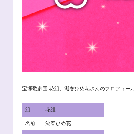
宝塚歌劇団 花組、湖春ひめ花さんのプロフィー
組
花組
名前
湖春ひめ花