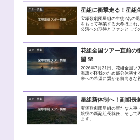
星組に衝撃走る！星組生
スター情報
宝塚歌劇団星組の生徒2名の退団
をもって卒業する天希ほまれ
公演への期待とファンとして
花組全国ツアー直前の
スター情報
望 🌸
2026年7月21日、花組全国ツ
海凛が怪我のため部分休演す
来への希望に繋がる前向きな
星組新体制へ！副組長就
スター情報
宝塚歌劇団星組の新たな人事・
娘役の新副組長就任、そして
ます。