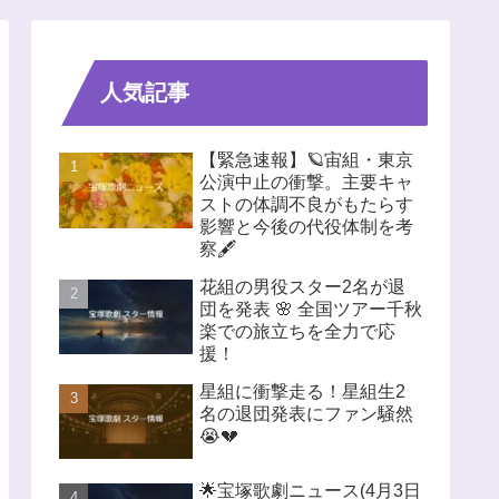
人気記事
【緊急速報】🪐宙組・東京
公演中止の衝撃。主要キャ
ストの体調不良がもたらす
影響と今後の代役体制を考
察🖋️
花組の男役スター2名が退
団を発表 🌸 全国ツアー千秋
楽での旅立ちを全力で応
援！
星組に衝撃走る！星組生2
名の退団発表にファン騒然
😭💔
🌟宝塚歌劇ニュース(4月3日