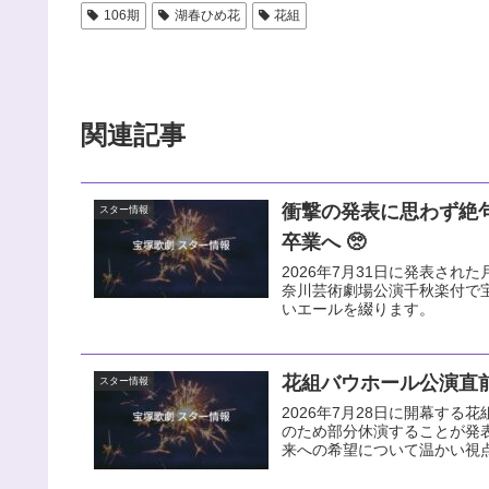
106期
湖春ひめ花
花組
関連記事
衝撃の発表に思わず絶
スター情報
卒業へ 🥺
2026年7月31日に発表された
奈川芸術劇場公演千秋楽付で
いエールを綴ります。
花組バウホール公演直前
スター情報
2026年7月28日に開幕す
のため部分休演することが発
来への希望について温かい視