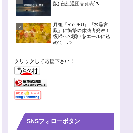
版) 宙組退団者発表🚀
月組『RYOFU』『水晶宮
殿』に衝撃の休演者発表！
復帰への願いをエールに込
めて 🌙✨
クリックして応援下さい！
SNSフォローボタン