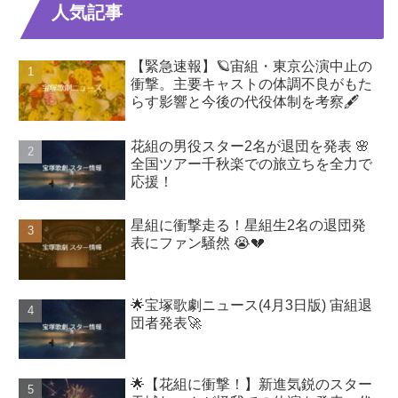
人気記事
【緊急速報】🪐宙組・東京公演中止の
衝撃。主要キャストの体調不良がもた
らす影響と今後の代役体制を考察🖋️
花組の男役スター2名が退団を発表 🌸
全国ツアー千秋楽での旅立ちを全力で
応援！
星組に衝撃走る！星組生2名の退団発
表にファン騒然 😭💔
🌟宝塚歌劇ニュース(4月3日版) 宙組退
団者発表🚀
🌟【花組に衝撃！】新進気鋭のスター