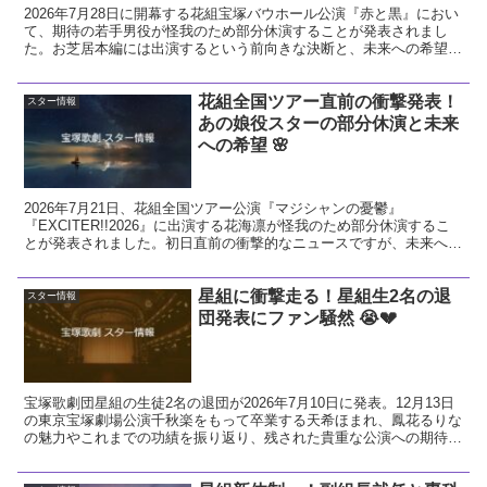
2026年7月28日に開幕する花組宝塚バウホール公演『赤と黒』におい
て、期待の若手男役が怪我のため部分休演することが発表されまし
た。お芝居本編には出演するという前向きな決断と、未来への希望に
ついて温かい視点で解説します。
花組全国ツアー直前の衝撃発表！
スター情報
あの娘役スターの部分休演と未来
への希望 🌸
2026年7月21日、花組全国ツアー公演『マジシャンの憂鬱』
『EXCITER!!2026』に出演する花海凛が怪我のため部分休演するこ
とが発表されました。初日直前の衝撃的なニュースですが、未来への
希望に繋がる前向きな視点で今回の発表を解説し、花組へのエールを
送ります。
星組に衝撃走る！星組生2名の退
スター情報
団発表にファン騒然 😭💔
宝塚歌劇団星組の生徒2名の退団が2026年7月10日に発表。12月13日
の東京宝塚劇場公演千秋楽をもって卒業する天希ほまれ、鳳花るりな
の魅力やこれまでの功績を振り返り、残された貴重な公演への期待と
ファンとしての熱い想いを解説します。