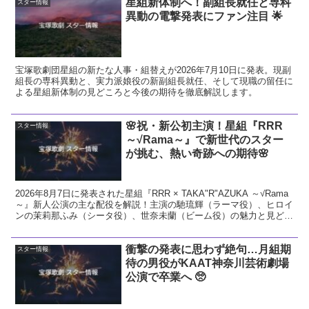
星組新体制へ！副組長就任と専科
スター情報
異動の電撃発表にファン注目 🌟
宝塚歌劇団星組の新たな人事・組替えが2026年7月10日に発表。現副
組長の専科異動と、実力派娘役の新副組長就任、そして現職の留任に
よる星組新体制の見どころと今後の期待を徹底解説します。
🌸祝・新公初主演！星組『RRR
スター情報
～√Rama～』で新世代のスター
が挑む、熱い奇跡への期待🌸
2026年8月7日に発表された星組『RRR × TAKA"R"AZUKA ～√Rama
～』新人公演の主な配役を解説！主演の馳琉輝（ラーマ役）、ヒロイ
ンの茉莉那ふみ（シータ役）、世奈未蘭（ビーム役）の魅力と見どこ
ろをお届けします。
衝撃の発表に思わず絶句…月組期
スター情報
待の男役がKAAT神奈川芸術劇場
公演で卒業へ 🥺