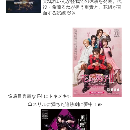
天城れいんが怪我での休演を発表。代
役・希蘭るねが担う重責と、花組が直
面する試練 🌸⚔️
🌸眉目秀麗な F4 にトキメキ✨
📺スリルに満ちた追跡劇に夢中！💫