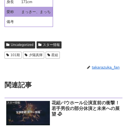
身長
171cm
愛称
まっきー、まっち
備考
Uncategorized
スター情報
101期
夕陽真輝
星組
takarazuka_fan
関連記事
花組バウホール公演直前の衝撃！
スター情報
若手男役の部分休演と未来への展
望 🥀