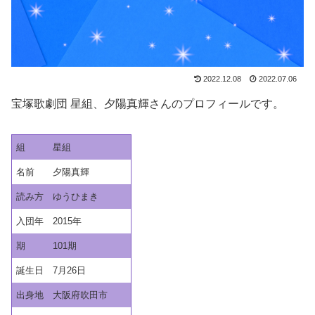
2022.12.08
2022.07.06
宝塚歌劇団 星組、夕陽真輝さんのプロフィールです。
組
星組
名前
夕陽真輝
読み方
ゆうひまき
入団年
2015年
期
101期
誕生日
7月26日
出身地
大阪府吹田市