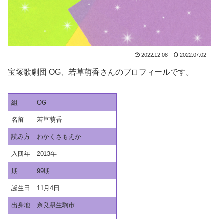
2022.12.08
2022.07.02
宝塚歌劇団 OG、若草萌香さんのプロフィールです。
組
OG
名前
若草萌香
読み方
わかくさもえか
入団年
2013年
期
99期
誕生日
11月4日
出身地
奈良県生駒市