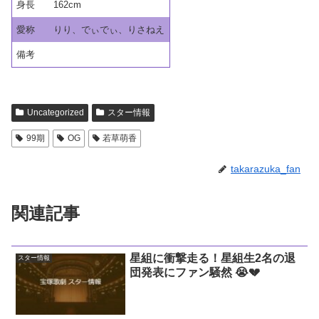
身長
162cm
愛称
りり、でぃでぃ、りさねえ
備考
Uncategorized
スター情報
99期
OG
若草萌香
takarazuka_fan
関連記事
星組に衝撃走る！星組生2名の退
スター情報
団発表にファン騒然 😭💔