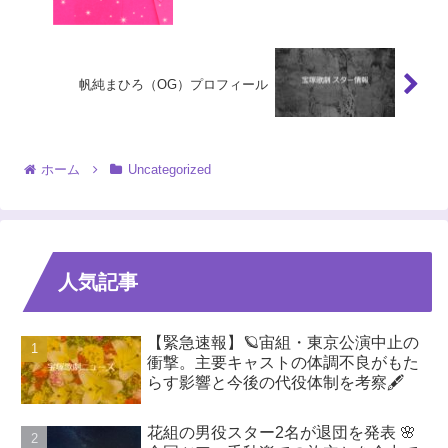
帆純まひろ（OG）プロフィール
ホーム
Uncategorized
人気記事
【緊急速報】🪐宙組・東京公演中止の
衝撃。主要キャストの体調不良がもた
らす影響と今後の代役体制を考察🖋️
花組の男役スター2名が退団を発表 🌸