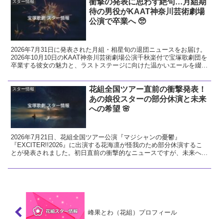
衝撃の発表に思わず絶句…月組期
スター情報
待の男役がKAAT神奈川芸術劇場
公演で卒業へ 🥺
2026年7月31日に発表された月組・相星旬の退団ニュースをお届け。
2026年10月10日のKAAT神奈川芸術劇場公演千秋楽付で宝塚歌劇団を
卒業する彼女の魅力と、ラストステージに向けた温かいエールを綴り
ます。
花組全国ツアー直前の衝撃発表！
スター情報
あの娘役スターの部分休演と未来
への希望 🌸
2026年7月21日、花組全国ツアー公演『マジシャンの憂鬱』
『EXCITER!!2026』に出演する花海凛が怪我のため部分休演するこ
とが発表されました。初日直前の衝撃的なニュースですが、未来への
希望に繋がる前向きな視点で今回の発表を解説し、花組へのエールを
送ります。
峰果とわ（花組）プロフィール