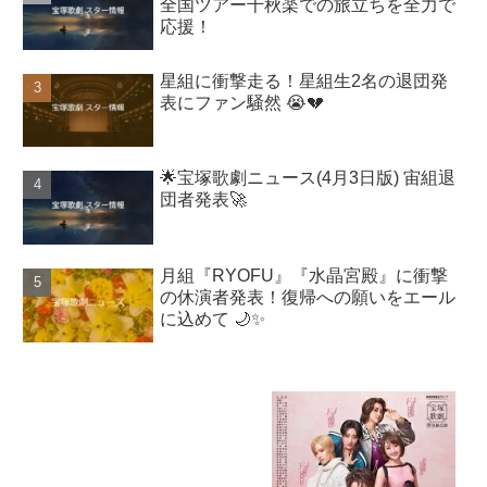
全国ツアー千秋楽での旅立ちを全力で
応援！
星組に衝撃走る！星組生2名の退団発
表にファン騒然 😭💔
🌟宝塚歌劇ニュース(4月3日版) 宙組退
団者発表🚀
月組『RYOFU』『水晶宮殿』に衝撃
の休演者発表！復帰への願いをエール
に込めて 🌙✨