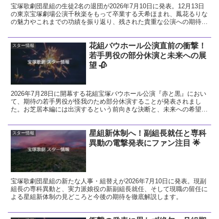
宝塚歌劇団星組の生徒2名の退団が2026年7月10日に発表。12月13日
の東京宝塚劇場公演千秋楽をもって卒業する天希ほまれ、鳳花るりな
の魅力やこれまでの功績を振り返り、残された貴重な公演への期待と
ファンとしての熱い想いを解説します。
花組バウホール公演直前の衝撃！
スター情報
若手男役の部分休演と未来への展
望 🥀
2026年7月28日に開幕する花組宝塚バウホール公演『赤と黒』におい
て、期待の若手男役が怪我のため部分休演することが発表されまし
た。お芝居本編には出演するという前向きな決断と、未来への希望に
ついて温かい視点で解説します。
星組新体制へ！副組長就任と専科
スター情報
異動の電撃発表にファン注目 🌟
宝塚歌劇団星組の新たな人事・組替えが2026年7月10日に発表。現副
組長の専科異動と、実力派娘役の新副組長就任、そして現職の留任に
よる星組新体制の見どころと今後の期待を徹底解説します。