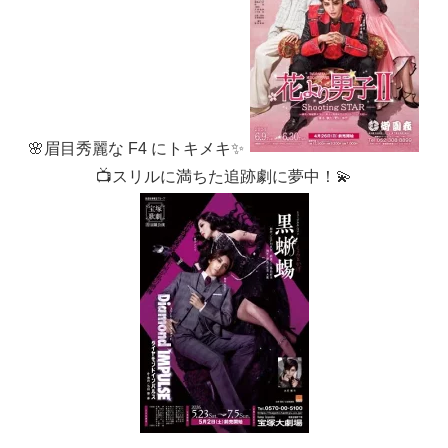
🌸眉目秀麗な F4 にトキメキ✨
📺スリルに満ちた追跡劇に夢中！💫